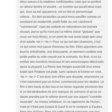
deux soeurs à la relations conflictuelles, mais qui se portent
un amour tendre et sincère ; un homme qui paraît idéal mais
qui, sous sa bel apparence, est en fait un personnage
odieux... En tant qu'adultes ça peut nous paraître comme un
semblant de modernité, plutôt futile ou voir carrément
"commercial", mais les enfants en retiendrons de bonnes
choses, parce qu'ils n'ont pas la même vision "globale" que
nous sur le(s) film(s), ni un point de vue aussi large que celui
d'un adulte.<br /> <br /> Pour ce qui est des chansons, c'est
ce qui selon moi sauve l'honneur du film. Elles apportent une
touche entraînante, voir émouvante, et viennent combler une
petite partie du vide creusé par le scénario. Au final, si on lui
enlève ses numéros musicaux et ses personnages attachants
(pour la plupart), La Reine des Neiges aurait été d'un ennui
totale tant l'histoire est plate, sans saveurs et tourne en rond...
<br /> <br /> C'est donc loin d'être une réussite, néanmoins ce
n'est clairement pas un échec commercial pour les studios. Le
film à des hauts et des bas et se laisse regarder plusieurs fois
si on fait abstraction de son manque de scénario et qu'on se
laisse prendre par le rythme donné par son aspect "comédie
musicale". Au niveau artistique, on se rapproche de l'échec,
mais je n'irais pas jusque là (sauf si on le compare à d'autres
films des studios). Bien sûr cette critique n'engage que moi,