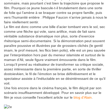
sommaire, mais pourtant c'est bien la trajectoire que propose le
film. Pourquoi ce jeune bascule-t-il brutalement dans une sorte
de folie qui l'amène à se braquer contre sa propre famille, puis
vers l'humanité entière : Philippe Faucon n'arrive jamais à nous le
faire réellement sentir.
Le film est donc comme une bille d'acier tombant vers le sol, sec
comme une flèche qui vole, sans artifice, mais de fait sans
véritable substance dramatique non plus, sorte d'exercice
rhétorique semi-documentaire. Si la démonstration peut souvent
paraître poussive et illustrées par de grossiers clichés (le gentil
imam, le prof mesuré, les flics bien polis), elle est un peu sauvée
par l'interprétation hors pair du meneur islamiste et surtout de la
maman d'Ali, seule figure vraiment émouvante dans le film.
Lorsqu'il prend au réalisateur de transformer sa critique sociale,
assez intéressante dans la première partie, en sorte de thriller
dostoievkien, le fil de l'émotion se brise définitivement et le
spectateur assiste à l'inéluctable en se désintéressant de ce qu'il
voit.
Une fois encore dans le cinéma français, le film déçoit par son
scénario insuffisamment développé. Pour en savoir plus sur le
film je vous conseille l'excellent article sur le
blog d'Alain
.