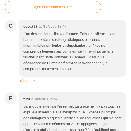
Ajouter un commentaire
C
copa738
11/10/2010 18:47
L'un des meilleurs films de l'année. Puissant, silencieux et
harmonieux dans ses longs dialogues et scènes
interminablement lentes et stupéfiantes.<br /> Je ne
comprends toujours pas comment ce film a-t-il pu se faire
faucher par "Oncle Bonmee" à Cannes... Mais vu la
décadence de Burton après "Alice in Wonderland", je
comprends finalement mieux !
Répondre
F
fufu
21/09/2010 22:47
Sans doute ai-je raté l'essentiel. La grâce ne m'a pas touchée
et j'ai été insensible à la métaphysique. Excédée plutôt par
des dialogues plaqués et artificiels, des situations qui me sont
apparues comme démonstratives et appuyées, un jeu
d'acteur parfois franchement faux, non ? Je n'oublierai pas ce