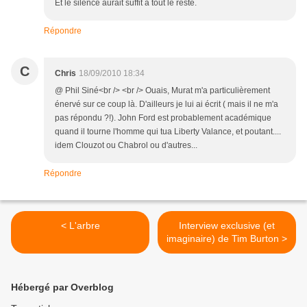
Et le silence aurait suffit à tout le reste.
Répondre
C
Chris
18/09/2010 18:34
@ Phil Siné<br /> <br /> Ouais, Murat m'a particulièrement
énervé sur ce coup là. D'ailleurs je lui ai écrit ( mais il ne m'a
pas répondu ?!). John Ford est probablement académique
quand il tourne l'homme qui tua Liberty Valance, et poutant....
idem Clouzot ou Chabrol ou d'autres...
Répondre
< L'arbre
Interview exclusive (et
imaginaire) de Tim Burton >
Hébergé par Overblog