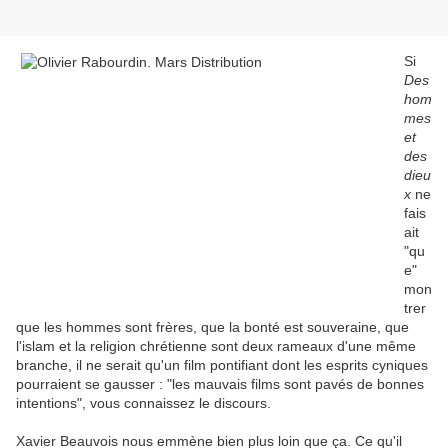
Si
Des
hom
mes
et
des
dieu
x
ne
fais
ait
"qu
e"
mon
trer
que les hommes sont frères, que la bonté est souveraine, que
l'islam et la religion chrétienne sont deux rameaux d'une même
branche, il ne serait qu'un film pontifiant dont les esprits cyniques
pourraient se gausser : "les mauvais films sont pavés de bonnes
intentions", vous connaissez le discours.
Xavier Beauvois nous emmène bien plus loin que ça. Ce qu'il