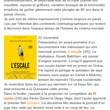
Malheureusement, le déplorable état de la copie (bande-son
inaudible, rayures et griffures, variation brusque de la luminosité)
empêche de goûter pleinement cette plongée de 80 ans dans le
passé chinois.
Je suis tout de même impressionné (comme toujours en pareil
cas) par l'étendue des continents cinématographiques qui restent
à découvrir dans l'espace-temps de l'histoire du cinéma mondial.
22 novembre
Présentation en avant-première d'un
documentaire très intéressant qui sort
mercredi prochain,
L'escale
(3/5). Le
réalisateur, Kaveh Bakhtiari, est suisse
d'origine iranienne. Lorsqu'il apprend que
son cousin iranien est en prison en Grèce,
il le rejoint et partage le quotidien de sept
iraniens sans papier en transit à Athènes,
tentant de rejoindre l'Europe occidentale.
Je reviendrai dans les jours qui viennent sur ce beau film, qui
était présenté à la Quinzaine cette année.
Dans la foulée, j'assiste à la projection en compétition de
El
mudo
(2/5),des frères Daniel et Diego Vega, dont j'avais apprécié
le premier film
Octubre
. Ce deuxième film dessine le portrait d'un
juge très raide qui devient muet suite à un coup de feu. Le