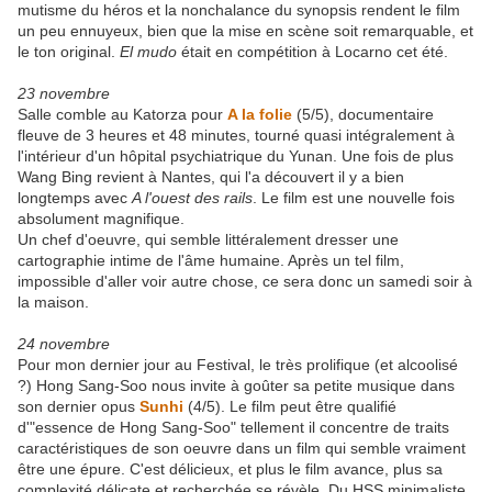
mutisme du héros et la nonchalance du synopsis rendent le film
un peu ennuyeux, bien que la mise en scène soit remarquable, et
le ton original.
El mudo
était en compétition à Locarno cet été.
23 novembre
Salle comble au Katorza pour
A la folie
(5/5), documentaire
fleuve de 3 heures et 48 minutes, tourné quasi intégralement à
l'intérieur d'un hôpital psychiatrique du Yunan. Une fois de plus
Wang Bing revient à Nantes, qui l'a découvert il y a bien
longtemps avec
A l'ouest des rails
. Le film est une nouvelle fois
absolument magnifique.
Un chef d'oeuvre, qui semble littéralement dresser une
cartographie intime de l'âme humaine. Après un tel film,
impossible d'aller voir autre chose, ce sera donc un samedi soir à
la maison.
24 novembre
Pour mon dernier jour au Festival, le très prolifique (et alcoolisé
?) Hong Sang-Soo nous invite à goûter sa petite musique dans
son dernier opus
Sunhi
(4/5). Le film peut être qualifié
d'"essence de Hong Sang-Soo" tellement il concentre de traits
caractéristiques de son oeuvre dans un film qui semble vraiment
être une épure. C'est délicieux, et plus le film avance, plus sa
complexité délicate et recherchée se révèle. Du HSS minimaliste