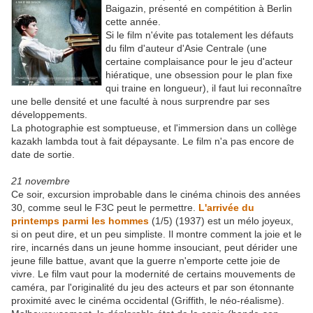
Baigazin, présenté en compétition à Berlin
cette année.
Si le film n'évite pas totalement les défauts
du film d'auteur d'Asie Centrale (une
certaine complaisance pour le jeu d'acteur
hiératique, une obsession pour le plan fixe
qui traine en longueur), il faut lui reconnaître
une belle densité et une faculté à nous surprendre par ses
développements.
La photographie est somptueuse, et l'immersion dans un collège
kazakh lambda tout à fait dépaysante. Le film n'a pas encore de
date de sortie.
21 novembre
Ce soir, excursion improbable dans le cinéma chinois des années
30, comme seul le F3C peut le permettre.
L'arrivée du
printemps parmi les hommes
(1/5) (1937) est un mélo joyeux,
si on peut dire, et un peu simpliste. Il montre comment la joie et le
rire, incarnés dans un jeune homme insouciant, peut dérider une
jeune fille battue, avant que la guerre n'emporte cette joie de
vivre. Le film vaut pour la modernité de certains mouvements de
caméra, par l'originalité du jeu des acteurs et par son étonnante
proximité avec le cinéma occidental (Griffith, le néo-réalisme).