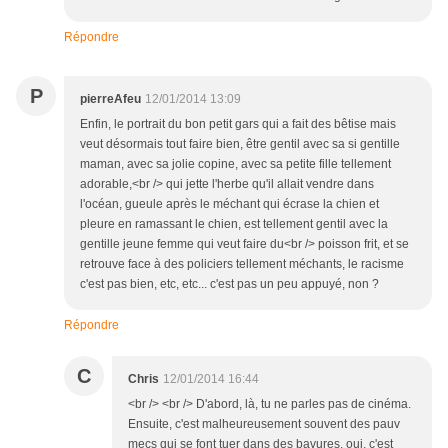
Répondre
P
pierreAfeu
12/01/2014 13:09
Enfin, le portrait du bon petit gars qui a fait des bêtise mais
veut désormais tout faire bien, être gentil avec sa si gentille
maman, avec sa jolie copine, avec sa petite fille tellement
adorable,<br /> qui jette l'herbe qu'il allait vendre dans
l'océan, gueule après le méchant qui écrase la chien et
pleure en ramassant le chien, est tellement gentil avec la
gentille jeune femme qui veut faire du<br /> poisson frit, et se
retrouve face à des policiers tellement méchants, le racisme
c'est pas bien, etc, etc... c'est pas un peu appuyé, non ?
Répondre
C
Chris
12/01/2014 16:44
<br /> <br /> D'abord, là, tu ne parles pas de cinéma.
Ensuite, c'est malheureusement souvent des pauv
mecs qui se font tuer dans des bavures, oui, c'est