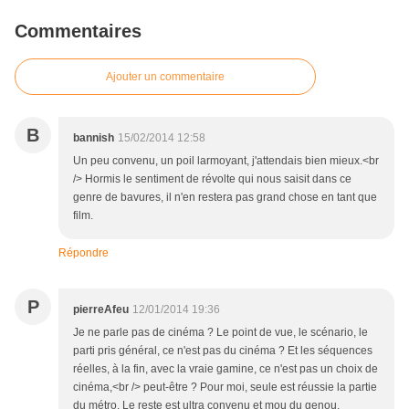
Commentaires
Ajouter un commentaire
B
bannish
15/02/2014 12:58
Un peu convenu, un poil larmoyant, j'attendais bien mieux.<br
/> Hormis le sentiment de révolte qui nous saisit dans ce
genre de bavures, il n'en restera pas grand chose en tant que
film.
Répondre
P
pierreAfeu
12/01/2014 19:36
Je ne parle pas de cinéma ? Le point de vue, le scénario, le
parti pris général, ce n'est pas du cinéma ? Et les séquences
réelles, à la fin, avec la vraie gamine, ce n'est pas un choix de
cinéma,<br /> peut-être ? Pour moi, seule est réussie la partie
du métro. Le reste est ultra convenu et mou du genou.