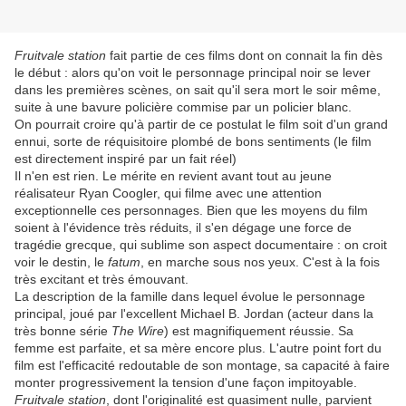
Fruitvale station
fait partie de ces films dont on connait la fin dès
le début : alors qu'on voit le personnage principal noir se lever
dans les premières scènes, on sait qu'il sera mort le soir même,
suite à une bavure policière commise par un policier blanc.
On pourrait croire qu'à partir de ce postulat le film soit d'un grand
ennui, sorte de réquisitoire plombé de bons sentiments (le film
est directement inspiré par un fait réel)
Il n'en est rien. Le mérite en revient avant tout au jeune
réalisateur Ryan Coogler, qui filme avec une attention
exceptionnelle ces personnages. Bien que les moyens du film
soient à l'évidence très réduits, il s'en dégage une force de
tragédie grecque, qui sublime son aspect documentaire : on croit
voir le destin, le
fatum
, en marche sous nos yeux. C'est à la fois
très excitant et très émouvant.
La description de la famille dans lequel évolue le personnage
principal, joué par l'excellent Michael B. Jordan (acteur dans la
très bonne série
The Wire
) est magnifiquement réussie. Sa
femme est parfaite, et sa mère encore plus. L'autre point fort du
film est l'efficacité redoutable de son montage, sa capacité à faire
monter progressivement la tension d'une façon impitoyable.
Fruitvale station
, dont l'originalité est quasiment nulle, parvient