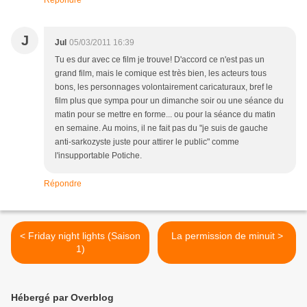
Répondre
J
Jul
05/03/2011 16:39
Tu es dur avec ce film je trouve! D'accord ce n'est pas un
grand film, mais le comique est très bien, les acteurs tous
bons, les personnages volontairement caricaturaux, bref le
film plus que sympa pour un dimanche soir ou une séance du
matin pour se mettre en forme... ou pour la séance du matin
en semaine. Au moins, il ne fait pas du "je suis de gauche
anti-sarkozyste juste pour attirer le public" comme
l'insupportable Potiche.
Répondre
< Friday night lights (Saison
La permission de minuit >
1)
Hébergé par Overblog