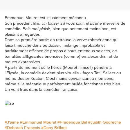
Emmanuel Mouret est injustement méconnu.
Son précédent film,
Un baiser s'il vous plait
, était une merveille de
comédie.
Fais moi plaisir
, b
ien que nettement
moins bon, est
plaisant à regarder.
Dans sa première partie on retrouve la verve rohmérienne qui
faisait mouche dans
un Baiser
, mélange improbable et
parfaitement efficace de propos à sous-entendus salaces, de
banalités affligeantes énoncées (comme) en alexandrin, et de
moues expressives.
A partir du moment où le héros (Mouret himself) pénètre à
l'Elysée, la comédie devient plus visuelle - façon Tati, Sellers ou
même Buster Keaton. C'est moins convaincant à mon sens,
même si la mécanique parfaitement huilée fonctionne très bien.
Un vent frais dans la comédie française.
#J'aime
#Emmanuel Mouret
#Frédérique Bel
#Judith Godrèche
#Deborah François
#Dany Brillant