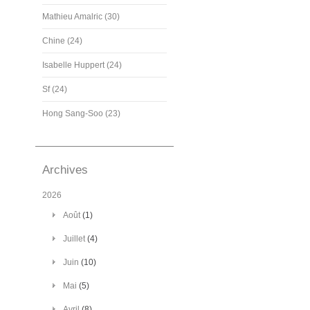
Mathieu Amalric (30)
Chine (24)
Isabelle Huppert (24)
Sf (24)
Hong Sang-Soo (23)
Archives
2026
Août
(1)
Juillet
(4)
Juin
(10)
Mai
(5)
Avril
(8)