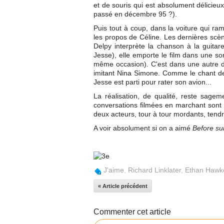
et de souris qui est absolument délicieux
passé en décembre 95 ?).
Puis tout à coup, dans la voiture qui ra
les propos de Céline. Les dernières sc
Delpy interprète la chanson à la guita
Jesse), elle emporte le film dans une sor
même occasion). C'est dans une autre d
imitant Nina Simone. Comme le chant de
Jesse est parti pour rater son avion...
La réalisation, de qualité, reste sagem
conversations filmées en marchant sont in
deux acteurs, tour à tour mordants, tendr
A voir absolument si on a aimé
Before su
J'aime
,
Richard Linklater
,
Ethan Hawk
« Article précédent
Commenter cet article