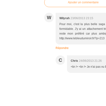
Ajouter un commentaire
W
Wilyrah
23/06/2013 23:15
Pour moi, c'est la plus belle saga
formidable. J'y ai un attachement t
reste mon préféré car plus ambi
http://www.lebleudumiroir.fr/?p=213
Répondre
C
Chris
24/06/2013 21:26
<br /> <br /> Je n'ai pas vu 