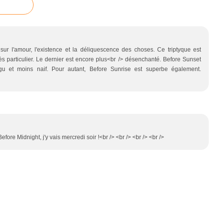
 sur l'amour, l'existence et la déliquescence des choses. Ce triptyque est
rès particulier. Le dernier est encore plus<br /> désenchanté. Before Sunset
gu et moins naif. Pour autant, Before Sunrise est superbe également.
Before Midnight, j'y vais mercredi soir !<br /> <br /> <br /> <br />