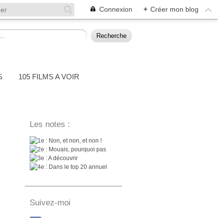
Connexion
+
Créer mon blog
S
105 FILMS A VOIR
Les notes :
: Non, et non, et non !
: Mouais, pourquoi pas
: A découvrir
: Dans le top 20 annuel
Suivez-moi