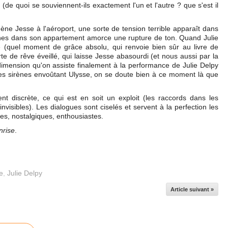
 (de quoi se souviennent-ils exactement l'un et l'autre ? que s'est il
mène Jesse à l'aéroport, une sorte de tension terrible apparaît dans
ènes dans son appartement amorce une rupture de ton. Quand Julie
re (quel moment de grâce absolu, qui renvoie bien sûr au livre de
te de rêve éveillé, qui laisse Jesse abasourdi (et nous aussi par la
imension qu'on assiste finalement à la performance de Julie Delpy
s sirènes envoûtant Ulysse, on se doute bien à ce moment là que
ent discrète, ce qui est en soit un exploit (les raccords dans les
visibles). Les dialogues sont ciselés et servent à la perfection les
es, nostalgiques, enthousiastes.
nrise
.
e
,
Julie Delpy
Article suivant »