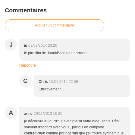
Commentaires
Ajouter un commentaire
J
jp
09/09/2014 23:20
le pire film de Jaoui/Bacri,une horreur!!
Répondre
C
Chris
10/09/2014 22:59
Effectivement....
A
anne
20/11/2013 16:20
je découvre aujourd'hui avec plaisir votre blog .<br /> Très
souvent d'accord avec vous , parfois en complète
contradiction comme pour ce film que j'ai trouvé sympathique