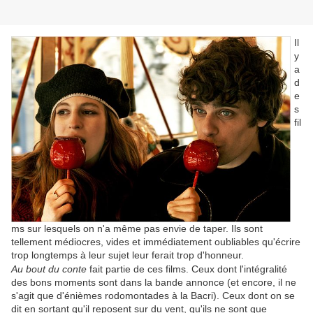
Il
y
a
d
e
s
fil
ms sur lesquels on n'a même pas envie de taper. Ils sont
tellement médiocres, vides et immédiatement oubliables qu'écrire
trop longtemps à leur sujet leur ferait trop d'honneur.
Au bout du conte
fait partie de ces films. Ceux dont l'intégralité
des bons moments sont dans la bande annonce (et encore, il ne
s'agit que d'énièmes rodomontades à la Bacri). Ceux dont on se
dit en sortant qu'il reposent sur du vent, qu'ils ne sont que