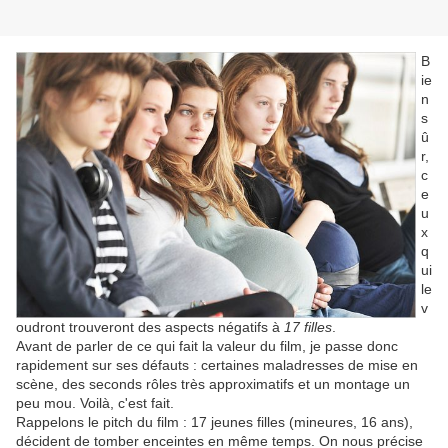
B
ie
n
s
û
r,
c
e
u
x
q
ui
le
v
oudront trouveront des aspects négatifs à
17 filles
.
Avant de parler de ce qui fait la valeur du film, je passe donc
rapidement sur ses défauts : certaines maladresses de mise en
scène, des seconds rôles très approximatifs et un montage un
peu mou. Voilà, c'est fait.
Rappelons le pitch du film : 17 jeunes filles (mineures, 16 ans),
décident de tomber enceintes en même temps. On nous précise