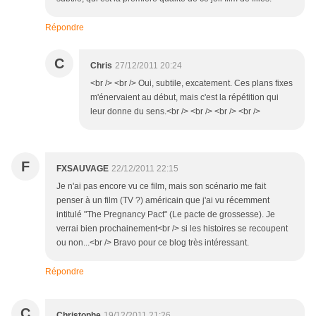
Répondre
C
Chris
27/12/2011 20:24
<br /> <br /> Oui, subtile, excatement. Ces plans fixes
m'énervaient au début, mais c'est la répétition qui
leur donne du sens.<br /> <br /> <br /> <br />
F
FXSAUVAGE
22/12/2011 22:15
Je n'ai pas encore vu ce film, mais son scénario me fait
penser à un film (TV ?) américain que j'ai vu récemment
intitulé "The Pregnancy Pact" (Le pacte de grossesse). Je
verrai bien prochainement<br /> si les histoires se recoupent
ou non...<br /> Bravo pour ce blog très intéressant.
Répondre
C
Christophe
19/12/2011 21:26