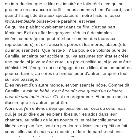
en introduction que le film est inspiré de faits réels - ce qui ne
présente en soi aucun intérêt - nous sommes bien d'accord, sauf
quand il s'agit de dire aux spectateurs : notre histoire,
aussi
invraisemblable
puisse-t-elle paraître, est
vraie
.
Ce qui me plait incroyablement dans ce film, c'est sa part
féminine. Exit en effet les garçons, réduits à de simples
inséminateurs (qu'on peut rétribuer comme des taureaux
reproducteurs), et exit aussi les pères et les mères, absent(e)s
ou impuissant(e)s. Que reste-t-il ? La boule de volonté pure de
Camille, enceinte par accident, qui va assumer son état et créer
une mode, si je veux être cruel, un projet politique, si je veux être
idéaliste. Et l'énergie qui se dégage de ces filles, à peine pubères
pour certaines, au corps de bimbos pour d'autres, emporte tout
sur son passage.
Elles rêvent d'un autre monde, et vomissent le nôtre. Comme dit
Camille :
avoir un bébé, c'est être sûr que quelqu'un t'aimera
pour de vrai toute ta vie
. C'est un programme. Et un peu moins
illusoire que les autres, peut-être.
Alors oui, j'en entends déjà qui pinaillent sur ceci ou cela, mais
oui, je peux dire que les plans fixes sur les ados dans leur
chambre, au milieu de leurs nounours, et mélancoliquement
filmées en plan fixe, sont un peu lourds. Mais leur répétition fait
sens : elles sont seules au monde, et leur démarche est une