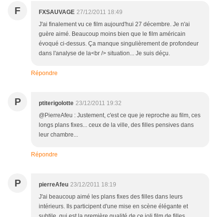
F
FXSAUVAGE
27/12/2011 18:49
J'ai finalement vu ce film aujourd'hui 27 décembre. Je n'ai
guère aimé. Beaucoup moins bien que le film américain
évoqué ci-dessus. Ça manque singulièrement de profondeur
dans l'analyse de la<br /> situation... Je suis déçu.
Répondre
P
ptiterigolotte
23/12/2011 19:32
@PierreAfeu : Justement, c'est ce que je reproche au film, ces
longs plans fixes... ceux de la ville, des filles pensives dans
leur chambre...
Répondre
P
pierreAfeu
23/12/2011 18:19
J'ai beaucoup aimé les plans fixes des filles dans leurs
intérieurs. Ils participent d'une mise en scène élégante et
subtile, qui est la première qualité de ce joli film de filles.