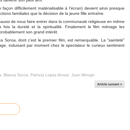
t devenir son petit ami.
 façon difficilement matérialisable à l'écran) devient ainsi presque
ctions familiales que la décision de la jeune fille entraîne.
 aussi de nous faire entrer dans la communauté religieuse en même
 fois la dureté et la spiritualité. Finalement le film ménage les
t probablement son grand intérêt.
a Soroa, dont c'est le premier film, est remarquable. La "sainteté"
sage, induisant par moment chez le spectateur le curieux sentiment
a
,
Blanca Soroa
,
Patricia Lopez Arnaiz
,
Juan Minujin
Article suivant »