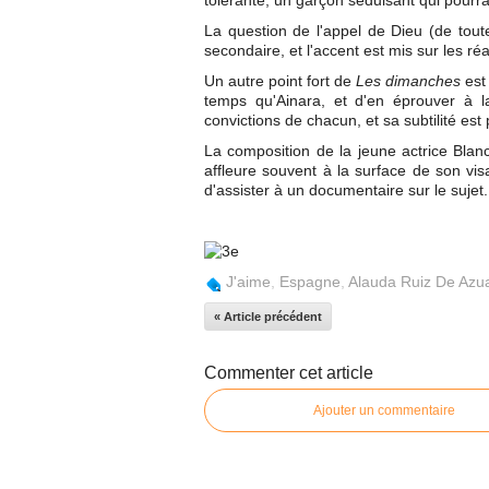
tolérante, un garçon séduisant qui pourrai
La question de l'appel de Dieu (de toute
secondaire, et l'accent est mis sur les réa
Un autre point fort de
Les dimanches
est
temps qu'Ainara, et d'en éprouver à la
convictions de chacun, et sa subtilité es
La composition de la jeune actrice Blanc
affleure souvent à la surface de son vi
d'assister à un documentaire sur le sujet.
J'aime
,
Espagne
,
Alauda Ruiz De Azu
« Article précédent
Commenter cet article
Ajouter un commentaire