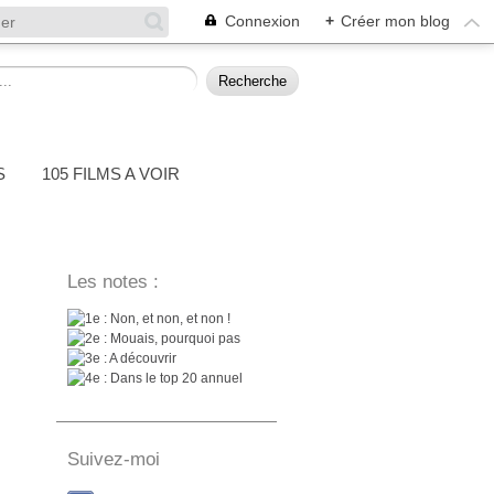
Connexion
+
Créer mon blog
S
105 FILMS A VOIR
Les notes :
: Non, et non, et non !
: Mouais, pourquoi pas
: A découvrir
: Dans le top 20 annuel
Suivez-moi