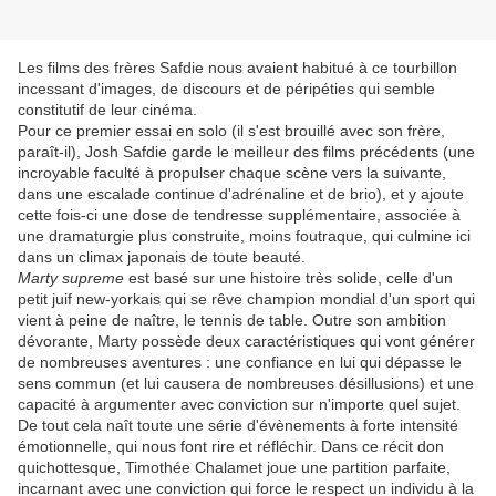
Les films des frères Safdie nous avaient habitué à ce tourbillon
incessant d'images, de discours et de péripéties qui semble
constitutif de leur cinéma.
Pour ce premier essai en solo (il s'est brouillé avec son frère,
paraît-il), Josh Safdie garde le meilleur des films précédents (une
incroyable faculté à propulser chaque scène vers la suivante,
dans une escalade continue d'adrénaline et de brio), et y ajoute
cette fois-ci une dose de tendresse supplémentaire, associée à
une dramaturgie plus construite, moins foutraque, qui culmine ici
dans un climax japonais de toute beauté.
Marty supreme
est basé sur une histoire très solide, celle d'un
petit juif new-yorkais qui se rêve champion mondial d'un sport qui
vient à peine de naître, le tennis de table. Outre son ambition
dévorante, Marty possède deux caractéristiques qui vont générer
de nombreuses aventures : une confiance en lui qui dépasse le
sens commun (et lui causera de nombreuses désillusions) et une
capacité à argumenter avec conviction sur n'importe quel sujet.
De tout cela naît toute une série d'évènements à forte intensité
émotionnelle, qui nous font rire et réfléchir. Dans ce récit don
quichottesque, Timothée Chalamet joue une partition parfaite,
incarnant avec une conviction qui force le respect un individu à la