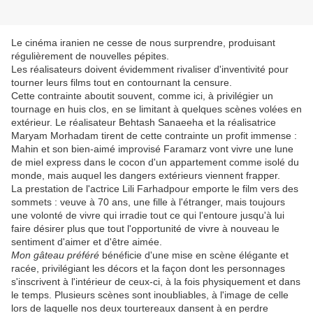
Le cinéma iranien ne cesse de nous surprendre, produisant
régulièrement de nouvelles pépites.
Les réalisateurs doivent évidemment rivaliser d'inventivité pour
tourner leurs films tout en contournant la censure.
Cette contrainte aboutit souvent, comme ici, à privilégier un
tournage en huis clos, en se limitant à quelques scènes volées en
extérieur. Le réalisateur Behtash Sanaeeha et la réalisatrice
Maryam Morhadam tirent de cette contrainte un profit immense :
Mahin et son bien-aimé improvisé Faramarz vont vivre une lune
de miel express dans le cocon d'un appartement comme isolé du
monde, mais auquel les dangers extérieurs viennent frapper.
La prestation de l'actrice Lili Farhadpour emporte le film vers des
sommets : veuve à 70 ans, une fille à l'étranger, mais toujours
une volonté de vivre qui irradie tout ce qui l'entoure jusqu'à lui
faire désirer plus que tout l'opportunité de vivre à nouveau le
sentiment d'aimer et d'être aimée.
Mon gâteau préféré
bénéficie d'une mise en scène élégante et
racée, privilégiant les décors et la façon dont les personnages
s'inscrivent à l'intérieur de ceux-ci, à la fois physiquement et dans
le temps. Plusieurs scènes sont inoubliables, à l'image de celle
lors de laquelle nos deux tourtereaux dansent à en perdre