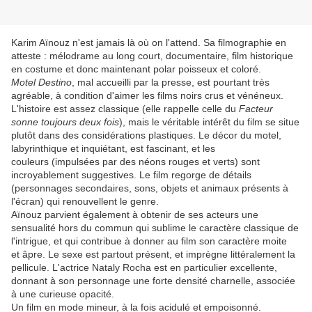
Karim Aïnouz n'est jamais là où on l'attend. Sa filmographie en
atteste : mélodrame au long court, documentaire, film historique
en costume et donc maintenant polar poisseux et coloré.
Motel Destino
, mal accueilli par la presse, est pourtant très
agréable, à condition d'aimer les films noirs crus et vénéneux.
L'histoire est assez classique (elle rappelle celle du
Facteur
sonne toujours deux fois
), mais le véritable intérêt du film se situe
plutôt dans des considérations plastiques. Le décor du motel,
labyrinthique et inquiétant, est fascinant, et les
couleurs (impulsées par des néons rouges et verts) sont
incroyablement suggestives. Le film regorge de détails
(personnages secondaires, sons, objets et animaux présents à
l'écran) qui renouvellent le genre.
Aïnouz parvient également à obtenir de ses acteurs une
sensualité hors du commun qui sublime le caractère classique de
l'intrigue, et qui contribue à donner au film son caractère moite
et âpre. Le sexe est partout présent, et imprègne littéralement la
pellicule. L'actrice Nataly Rocha est en particulier excellente,
donnant à son personnage une forte densité charnelle, associée
à une curieuse opacité.
Un film en mode mineur, à la fois acidulé et empoisonné.