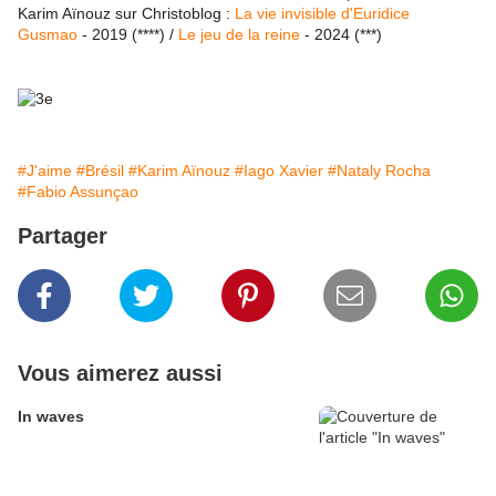
Karim Aïnouz sur Christoblog :
La vie invisible d'Euridice
Gusmao
- 2019 (****) /
Le jeu de la reine
- 2024 (***)
#J'aime
#Brésil
#Karim Aïnouz
#Iago Xavier
#Nataly Rocha
#Fabio Assunçao
Partager
Vous aimerez aussi
In waves