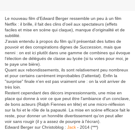
Le nouveau film d'Edward Berger ressemble un peu à un film
Netflix : il brille, il fait des clins d'oeil aux spectateurs (effets
faciles et mise en scène qui claque), manque d'originalité et de
subtilité.
J'avais entendu à propos du film qu'il présentait des luttes de
pouvoir et des conspirations dignes de
Succession
, mais que
nenni : on est ici plutôt dans une gamme de combines qui évoque
l'élection de délégués de classe au lycée (si tu votes pour moi, je
te paye une bière).
Quant aux rebondissements, ils sont relativement peu nombreux
et pour certains carrément improbables (l'attentat). Enfin la
"surprise" finale n'en est pas vraiment une : on la voit arriver de
très loin.
Restent cependant des décors impressionnants, une mise en
place qui donne à voir ce que peut être l'ambiance d'un conclave,
de bons acteurs (Ralph Fiennes en tête) et une micro-réflexion
sur la foi et le rôle de la papauté. La mise en scène efficace fait le
reste, pour donner un honnête divertissement qu'on peut aller
voir sans rougir (il y a assez de pourpre à l'écran).
Edward Berger sur Christoblog :
Jack
- 2014 (***)