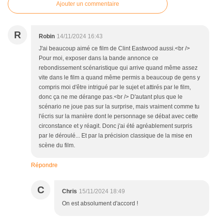
Ajouter un commentaire
R
Robin
14/11/2024 16:43
J'ai beaucoup aimé ce film de Clint Eastwood aussi.<br />
Pour moi, exposer dans la bande annonce ce
rebondissement scénaristique qui arrive quand même assez
vite dans le film a quand même permis a beaucoup de gens y
compris moi d'être intrigué par le sujet et attirés par le film,
donc ça ne me dérange pas.<br /> D'autant plus que le
scénario ne joue pas sur la surprise, mais vraiment comme tu
l'écris sur la manière dont le personnage se débat avec cette
circonstance et y réagit. Donc j'ai été agréablement surpris
par le déroulé... Et par la précision classique de la mise en
scène du film.
Répondre
C
Chris
15/11/2024 18:49
On est absolument d'accord !