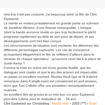
Une fois n'est pas coutume, j'ai beaucoup aimé ce film de Clint
Eastwood.
Le mérite en revient probablement en grande partie au scénario
de Jonathan Abrams, d'une finesse remarquable. L'intrigue
(dont la bande annonce révèle un peu trop facilement le pitch)
progresse rapidement au-delà de son point de départ, et ses
développements sont très bien conçus.
Les retournements de situation sont excitants, les dilemmes des
différents personnages captivants. Les cas de conscience
qu'exposent élégamment le film se reflètent d'ailleurs dans le
cerveau de chaque spectateur : qu'aurions nous fait à la place de
Justin Kemp ?
Comme la mise en scène est d'une grande fluidité, que les
dialogues sont ciselés et que le jeu des acteurs est impeccable,
on passe un excellent moment. Nicolas Hoult (qui se fit d'abord
remarquer dans
A single man
) est convaincant en juré anxieux,
alors que Toni Collette offre une prestation remarquablement
nuancée.
Un excellent film de procès et un très bon cru pour Eastwood,
peut-être l'ultime pour le réalisateur de ... 94 ans.
Clint Eastwood sur Christoblog :
Mystic river
- 2003 (***) /
Gran