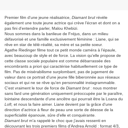
Premier film d'une jeune réalisatrice,
Diamant brut
révèle
également une toute jeune actrice qui crève l'écran et dont on a
pas fini d'entendre parler, Malou Khebizi.
Nous sommes dans la banlieue de Fréjus, dans un milieu
défavorisé et une famille exclusivement féminine : Liane, qui se
rêve en star de télé-réalité, sa mère et sa petite soeur.
Agathe Riedinger filme tout ce petit monde caméra à l'épaule,
avec beaucoup de style et de force. La vision qu'elle propose de
cette classe sociale populaire est comme débarrassée des
encombrants a priori qui caractérise habituellement ce type de
film. Pas de misérabilisme surplombant, pas de jugement de
valeur dans ce portrait d'une jeune fille biberonnée aux réseaux
sociaux et qui ne se rêve qu'en personnalité instagrammable.
C'est vraiment le tour de force de
Diamant brut
: nous montrer
sans fard une génération uniquement préoccupée par le paraître,
lointaine descendante d'une ancêtre qui pourrait être la Loana du
Loft,
et nous la faire aimer. Liane devient par la grâce d'une
direction d'actrice à fleur de peau une sorte de déesse de la
superficialité épanouie, sûre d'elle et conquérante.
Diamant brut
m'a rappelé le choc que j'avais ressenti en
découvrant les trois premiers films d'Andrea Arnold : format 4/3,