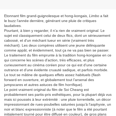
Etonnant film grand-guignolesque et hong-kongais,
Limbo
a fait
le buzz l'année dernière, générant une pluie de critiques
laudatives.
Pourtant, à bien y regarder, il n'a rien de vraiment original. Le
sujet est classiquement celui de deux flics, dont un sérieusement
cabossé, et d'un méchant tueur en série (vraiment très
méchant). Les deux compères utilisent une jeune délinquante
comme appât, et évidemment, tout ça ne va pas bien se passer.
Le traitement du film emprunte à la tradition hong-kongaise en ce
qui concerne les scènes d'action, très efficaces, et plus
curieusement au cinéma coréen pour ce qui est d'une certaine
outrance et d'une évidente cruauté sadique, et parfois morbide.
Le tout se mâtine de quelques effets assez habituels (flash
forward en ouverture, et globalement tout l'arsenal des
jumpscares et autres astuces de film horrifique).
Le point vraiment original du film de Soi Cheang est
probablement ses partis-pris esthétiques, pour la plupart déjà vus
mais ici poussés à leur extrémité : une pluie torrentielle, un décor
impressionnant de rues-poubelles saturées jusqu'à l'asphyxie, un
noir et blanc expressionniste (à noter que le film a été pourtant
initialement tourné pour être diffusé en couleur), de gros plans