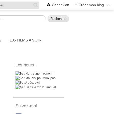
Connexion
+
Créer mon blog
S
105 FILMS A VOIR
Les notes :
: Non, et non, et non !
: Mouais, pourquoi pas
: A découvrir
: Dans le top 20 annuel
Suivez-moi