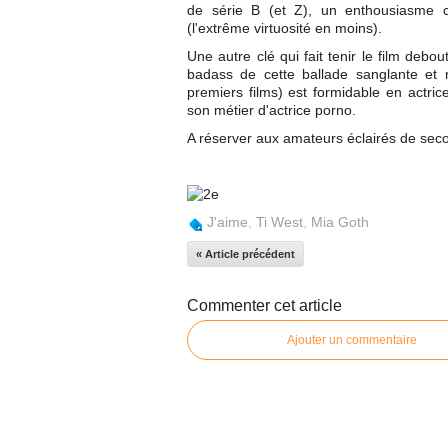
de série B (et Z), un enthousiasme c
(l'extrême virtuosité en moins).
Une autre clé qui fait tenir le film debo
badass de cette ballade sanglante et 
premiers films) est formidable en actrice
son métier d'actrice porno.
A réserver aux amateurs éclairés de seco
J'aime
,
Ti West
,
Mia Goth
« Article précédent
Commenter cet article
Ajouter un commentaire