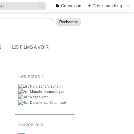
Connexion
+
Créer mon blog
S
105 FILMS A VOIR
Les notes :
: Non, et non, et non !
: Mouais, pourquoi pas
: A découvrir
: Dans le top 20 annuel
Suivez-moi