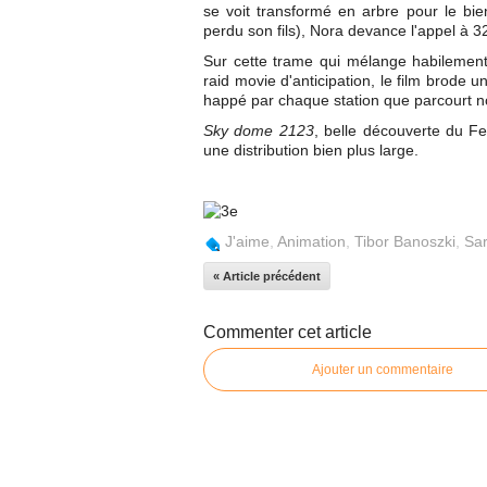
se voit transformé en arbre pour le bi
perdu son fils), Nora devance l'appel à 32
Sur cette trame qui mélange habilement 
raid movie d'anticipation, le film brode u
happé par chaque station que parcourt no
Sky dome 2123
, belle découverte du Fes
une distribution bien plus large.
J'aime
,
Animation
,
Tibor Banoszki
,
Sar
« Article précédent
Commenter cet article
Ajouter un commentaire