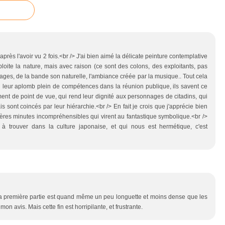
après l'avoir vu 2 fois.<br /> J'ai bien aimé la délicate peinture contemplative
oite la nature, mais avec raison (ce sont des colons, des exploitants, pas
ages, de la bande son naturelle, l'ambiance créée par la musique.. Tout cela
n leur aplomb plein de compétences dans la réunion publique, ils savent ce
ement de point de vue, qui rend leur dignité aux personnages de citadins, qui
s sont coincés par leur hiérarchie.<br /> En fait je crois que j'apprécie bien
ières minutes incompréhensibles qui virent au fantastique symbolique.<br />
à trouver dans la culture japonaise, et qui nous est hermétique, c'est
la première partie est quand même un peu longuette et moins dense que les
on avis. Mais cette fin est horripilante, et frustrante.