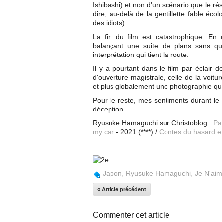
Ishibashi) et non d'un scénario que le ré
dire, au-delà de la gentillette fable éc
des idiots).
La fin du film est catastrophique. En
balançant une suite de plans sans que
interprétation qui tient la route.
Il y a pourtant dans le film par éclair 
d'ouverture magistrale, celle de la voitu
et plus globalement une photographie qui 
Pour le reste, mes sentiments durant le fil
déception.
Ryusuke Hamaguchi sur Christoblog :
Pa
my car
- 2021 (****) /
Contes du hasard et
Japon
,
Ryusuke Hamaguchi
,
Je N'ai
« Article précédent
Commenter cet article