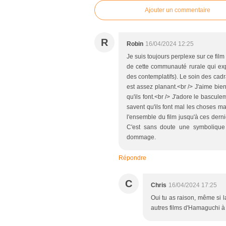
Ajouter un commentaire
R
Robin
16/04/2024 12:25
Je suis toujours perplexe sur ce film 
de cette communauté rurale qui expl
des contemplatifs). Le soin des cadr
est assez planant.<br /> J'aime bie
qu'ils font.<br /> J'adore le bascul
savent qu'ils font mal les choses mai
l'ensemble du film jusqu'à ces dern
C'est sans doute une symbolique 
dommage.
Répondre
C
Chris
16/04/2024 17:25
Oui tu as raison, même si 
autres films d'Hamaguchi à m