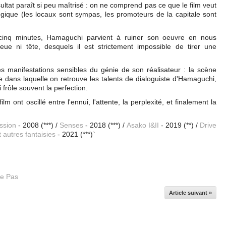
sultat paraît si peu maîtrisé : on ne comprend pas ce que le film veut
ologique (les locaux sont sympas, les promoteurs de la capitale sont
 cinq minutes, Hamaguchi parvient à ruiner son oeuvre en nous
ue ni tête, desquels il est strictement impossible de tirer une
des manifestations sensibles du génie de son réalisateur : la scène
re dans laquelle on retrouve les talents de dialoguiste d'Hamaguchi,
frôle souvent la perfection.
m ont oscillé entre l'ennui, l'attente, la perplexité, et finalement la
ssion
- 2008 (***) /
Senses
- 2018 (***) /
Asako I&II
- 2019 (**) /
Drive
 autres fantaisies
- 2021 (***)`
me Pas
Article suivant »