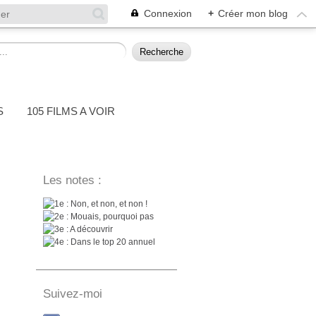
Connexion
+
Créer mon blog
S
105 FILMS A VOIR
Les notes :
: Non, et non, et non !
: Mouais, pourquoi pas
: A découvrir
: Dans le top 20 annuel
Suivez-moi