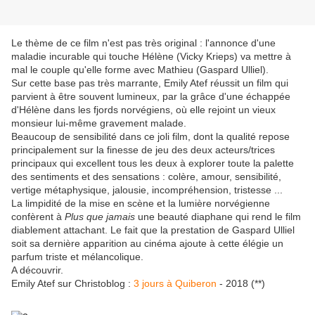
Le thème de ce film n'est pas très original : l'annonce d'une
maladie incurable qui touche Hélène (Vicky Krieps) va mettre à
mal le couple qu'elle forme avec Mathieu (Gaspard Ulliel).
Sur cette base pas très marrante, Emily Atef réussit un film qui
parvient à être souvent lumineux, par la grâce d'une échappée
d'Hélène dans les fjords norvégiens, où elle rejoint un vieux
monsieur lui-même gravement malade.
Beaucoup de sensibilité dans ce joli film, dont la qualité repose
principalement sur la finesse de jeu des deux acteurs/trices
principaux qui excellent tous les deux à explorer toute la palette
des sentiments et des sensations : colère, amour, sensibilité,
vertige métaphysique, jalousie, incompréhension, tristesse ...
La limpidité de la mise en scène et la lumière norvégienne
confèrent à
Plus que jamais
une beauté diaphane qui rend le film
diablement attachant. Le fait que la prestation de Gaspard Ulliel
soit sa dernière apparition au cinéma ajoute à cette élégie un
parfum triste et mélancolique.
A découvrir.
Emily Atef sur Christoblog :
3 jours à Quiberon
- 2018 (**)