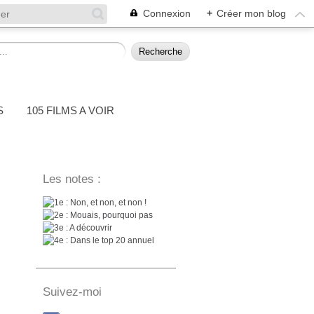
Connexion
+
Créer mon blog
S
105 FILMS A VOIR
Les notes :
: Non, et non, et non !
: Mouais, pourquoi pas
: A découvrir
: Dans le top 20 annuel
Suivez-moi