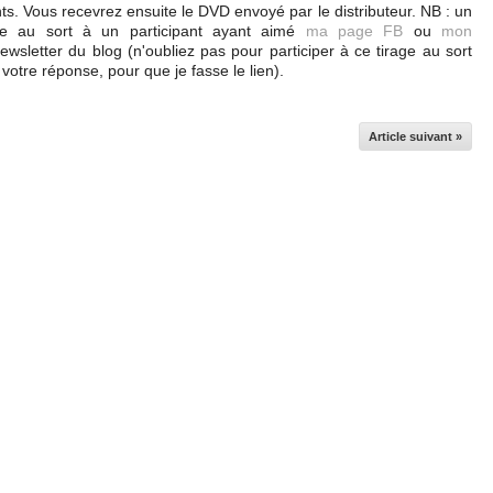
ts. Vous recevrez ensuite le DVD envoyé par le distributeur. NB : un
age au sort à un participant ayant aimé
ma page FB
ou
mon
wsletter du blog (n'oubliez pas pour participer à ce tirage au sort
otre réponse, pour que je fasse le lien).
Article suivant »