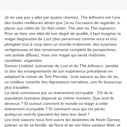
Je ne vais pas y aller par quatre chemins,
The leftovers
est l'une
des toutes meilleures séries que j'ai eu l'occasion de regarder, à
placer aux côtés de
Six feet under
,
The wire
ou
The sopranos
.
Pour se faire une idée de son degré de qualité, il faut imaginer la
magie disgressive de
Lost
(des personnes comme vous et moi
plongées tout à coup dans un monde irrationnel, des surprises
vertigineuses et des renversements complets de perspectives,
une poésie diffuse), mais une magie qui serait maîtrisée,
canalisée, organisée.
Damon Lindelof, scénariste de
Lost
et de
The leftovers
, semble
ici tirer les enseignements de son expérience précédente en
adaptant le roman de Tom Perrotta : trois saisons au lieu de six,
un meilleur contrôle des digressions narratives, une fin beaucoup
plus travaillée.
La série commence par un événement incroyable : 2% de la
population humaine disparait au même moment. Que sont ils
devenus ? Et surtout comment le monde va réagir à cette
évènement incroyable ? Et comment ceux qui ont perdu
quelqu'un vont-ils (peuvent-ils) faire leur deuil ?
Les trois saisons nous font suivre les destinées de Kevin Garvey,
policier, et de sa famille, de Nora et de son frère pasteur Matt, et