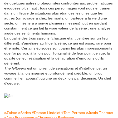
de quelques autres protagonistes confrontés aux problématiques
évoquées plus haut : tous ces personnages vont nous entraîner
dans un fleuve de situations plus étranges les unes que les
autres (on voyagera chez les morts, on partegera la vie d'une
secte, on hésitera à suivre plusieurs messies) tout en gardant
constamment ce qui fait la vraie valeur de la série : une analyse
aigüe des sentiments humains.
La qualité des trois saisons (chacune étant centrée sur un lieu
différent), s'améliore au fil de la série, ce qui est assez rare pour
être noté. Certains épisodes sont parmi les plus impressionnants
que j'ai pu voir, à la fois pour l'originalité de leur point de vue, la
qualité de leur réalisation et la déflagration d'émotions qu'ils
génèrent.
The leftovers
est un torrent de sensations et d'intelligence, un
voyage à la fois insensé et profondément crédible, un bijou
comme il en apparaît qu'une ou deux fois par décennie. Un chef
d'oeuvre.
#J'aime
#Séries
#Damon Lindelof
#Tom Perrotta
#Justin Theroux
#Amy Brenneman
#Christopher Eccleston