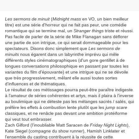
Les sermons de minuit
(
Midnight mass
en VO, un bien meilleur
titre) est une série d'horreur qui ne fait pas peur, une comédie
romantique qui se termine mal, un
Stranger things
triste et réussi.
Pas facile de parler de la série de Mike Flanagan sans déflorer
une partie de son intrigue, ce qui serait dommageable pour les
spectateurs. Disons donc simplement que
Les sermons de
minuits
nous égarent dans un labyrinthe imprévu qui mêle
différents styles cinématographiques (d'un gore gentillet à de
longues conversations philosophique en passant par toutes les
variantes du film d'épouvante) et une intrigue qui ne se dévoile
que très progressivement, mêlant elle aussi toutes sortes
d'influences et de thématiques.
Le résultat de ces métissages pourra peut-être paraître indigeste
à l'amateur de séries cohérentes et artys, mais il plaira à l'inverse
au boulimique qui ne déteste pas les mélanges sacrés / salés, qui
préfère les effets à combustion lente plutôt que les
jump scare
classiques, et ne renâcle pas devant une ambition protéiforme
qui veut tout embrasser.
Zach Gilford (l'inoubliable Matt Saracen de
Friday Night Lights
),
Kate Siegel (compagne du show runner), Hamish Linklater et
l'ensemble du casting contribuent à la réussite de cette