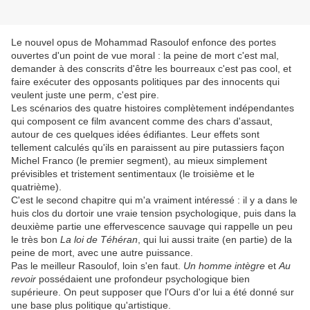
Le nouvel opus de Mohammad Rasoulof enfonce des portes
ouvertes d'un point de vue moral : la peine de mort c'est mal,
demander à des conscrits d'être les bourreaux c'est pas cool, et
faire exécuter des opposants politiques par des innocents qui
veulent juste une perm, c'est pire.
Les scénarios des quatre histoires complètement indépendantes
qui composent ce film avancent comme des chars d'assaut,
autour de ces quelques idées édifiantes. Leur effets sont
tellement calculés qu'ils en paraissent au pire putassiers façon
Michel Franco (le premier segment), au mieux simplement
prévisibles et tristement sentimentaux (le troisième et le
quatrième).
C'est le second chapitre qui m'a vraiment intéressé : il y a dans le
huis clos du dortoir une vraie tension psychologique, puis dans la
deuxième partie une effervescence sauvage qui rappelle un peu
le très bon
La loi de Téhéran
, qui lui aussi traite (en partie) de la
peine de mort, avec une autre puissance.
Pas le meilleur Rasoulof, loin s'en faut.
Un homme intègre
et
Au
revoir
possédaient une profondeur psychologique bien
supérieure. On peut supposer que l'Ours d'or lui a été donné sur
une base plus politique qu'artistique.