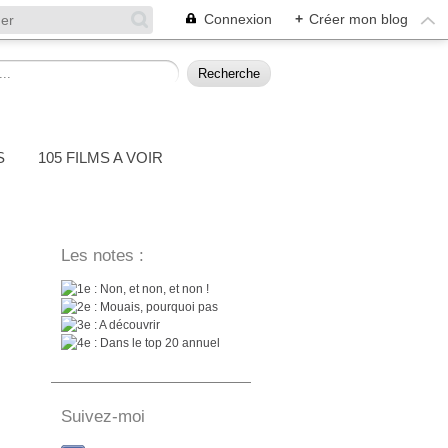
Connexion
+
Créer mon blog
S
105 FILMS A VOIR
Les notes :
: Non, et non, et non !
: Mouais, pourquoi pas
: A découvrir
: Dans le top 20 annuel
Suivez-moi