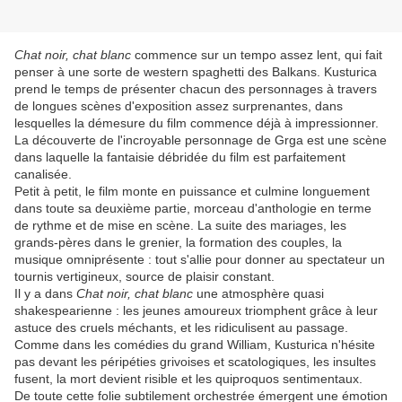
Chat noir, chat blanc
commence sur un tempo assez lent, qui fait
penser à une sorte de western spaghetti des Balkans. Kusturica
prend le temps de présenter chacun des personnages à travers
de longues scènes d'exposition assez surprenantes, dans
lesquelles la démesure du film commence déjà à impressionner.
La découverte de l'incroyable personnage de Grga est une scène
dans laquelle la fantaisie débridée du film est parfaitement
canalisée.
Petit à petit, le film monte en puissance et culmine longuement
dans toute sa deuxième partie, morceau d'anthologie en terme
de rythme et de mise en scène. La suite des mariages, les
grands-pères dans le grenier, la formation des couples, la
musique omniprésente : tout s'allie pour donner au spectateur un
tournis vertigineux, source de plaisir constant.
Il y a dans
Chat noir, chat blanc
une atmosphère quasi
shakespearienne : les jeunes amoureux triomphent grâce à leur
astuce des cruels méchants, et les ridiculisent au passage.
Comme dans les comédies du grand William, Kusturica n'hésite
pas devant les péripéties grivoises et scatologiques, les insultes
fusent, la mort devient risible et les quiproquos sentimentaux.
De toute cette folie subtilement orchestrée émergent une émotion