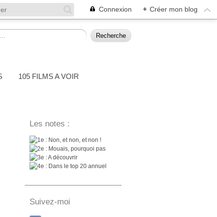
Connexion
+
Créer mon blog
S
105 FILMS A VOIR
Les notes :
: Non, et non, et non !
: Mouais, pourquoi pas
: A découvrir
: Dans le top 20 annuel
Suivez-moi