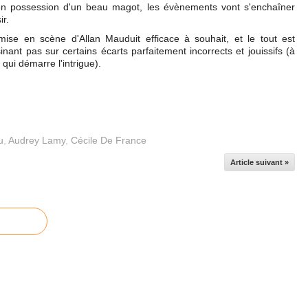
en possession d'un beau magot, les évènements vont s'enchaîner
ir.
 mise en scène d'Allan Mauduit efficace à souhait, et le tout est
nant pas sur certains écarts parfaitement incorrects et jouissifs (à
qui démarre l'intrigue).
u
,
Audrey Lamy
,
Cécile De France
Article suivant »