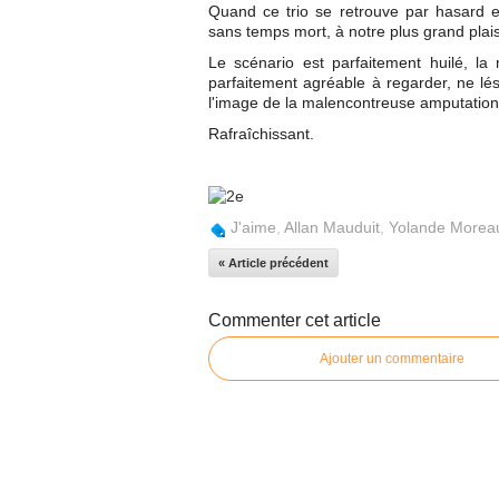
Quand ce trio se retrouve par hasard 
sans temps mort, à notre plus grand plais
Le scénario est parfaitement huilé, la
parfaitement agréable à regarder, ne lési
l'image de la malencontreuse amputation 
Rafraîchissant.
J'aime
,
Allan Mauduit
,
Yolande Morea
« Article précédent
Commenter cet article
Ajouter un commentaire