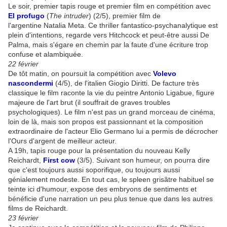
Le soir, premier tapis rouge et premier film en compétition avec
El profugo
(
The intruder
) (2/5), premier film de
l'argentine Natalia Meta. Ce thriller fantastico-psychanalytique est
plein d'intentions, regarde vers Hitchcock et peut-être aussi De
Palma, mais s'égare en chemin par la faute d'une écriture trop
confuse et alambiquée.
22 février
De tôt matin, on poursuit la compétition avec
Volevo
nascondermi
(4/5), de l'italien Giogio Diritti. De facture très
classique le film raconte la vie du peintre Antonio Ligabue, figure
majeure de l'art brut (il souffrait de graves troubles
psychologiques). Le film n'est pas un grand morceau de cinéma,
loin de là, mais son propos est passionnant et la composition
extraordinaire de l'acteur Elio Germano lui a permis de décrocher
l'Ours d'argent de meilleur acteur.
A 19h, tapis rouge pour la présentation du nouveau Kelly
Reichardt,
First cow
(3/5). Suivant son humeur, on pourra dire
que c'est toujours aussi soporifique, ou toujours aussi
génialement modeste. En tout cas, le spleen grisâtre habituel se
teinte ici d'humour, expose des embryons de sentiments et
bénéficie d'une narration un peu plus tenue que dans les autres
films de Reichardt.
23 février