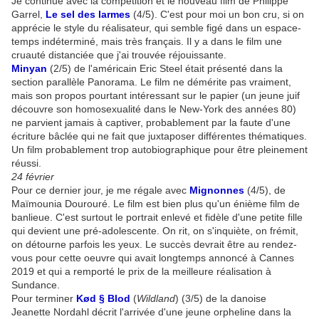
Je continue avec la compétition et le nouveau film de Philippe
Garrel,
Le sel des larmes
(4/5). C'est pour moi un bon cru, si on
apprécie le style du réalisateur, qui semble figé dans un espace-
temps indéterminé, mais très français. Il y a dans le film une
cruauté distanciée que j'ai trouvée réjouissante.
Minyan
(2/5) de l'américain Eric Steel était présenté dans la
section parallèle Panorama. Le film ne démérite pas vraiment,
mais son propos pourtant intéressant sur le papier (un jeune juif
découvre son homosexualité dans le New-York des années 80)
ne parvient jamais à captiver, probablement par la faute d'une
écriture bâclée qui ne fait que juxtaposer différentes thématiques.
Un film probablement trop autobiographique pour être pleinement
réussi.
24 février
Pour ce dernier jour, je me régale avec
Mignonnes
(4/5), de
Maïmounia Dourouré. Le film est bien plus qu'un énième film de
banlieue. C'est surtout le portrait enlevé et fidèle d'une petite fille
qui devient une pré-adolescente. On rit, on s'inquiète, on frémit,
on détourne parfois les yeux. Le succès devrait être au rendez-
vous pour cette oeuvre qui avait longtemps annoncé à Cannes
2019 et qui a remporté le prix de la meilleure réalisation à
Sundance.
Pour terminer
Kød § Blod
(
Wildland
) (3/5) de la danoise
Jeanette Nordahl décrit l'arrivée d'une jeune orpheline dans la