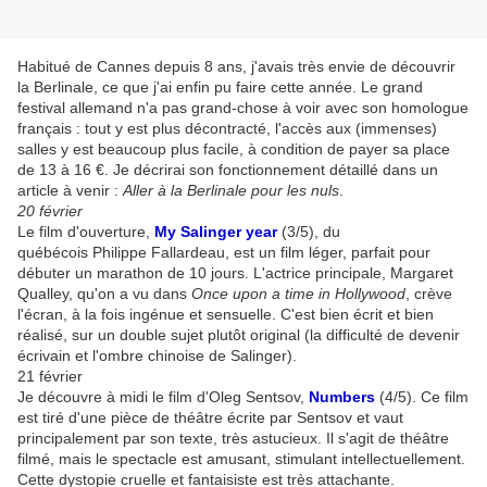
Habitué de Cannes depuis 8 ans, j'avais très envie de découvrir
la Berlinale, ce que j'ai enfin pu faire cette année. Le grand
festival allemand n'a pas grand-chose à voir avec son homologue
français : tout y est plus décontracté, l'accès aux (immenses)
salles y est beaucoup plus facile, à condition de payer sa place
de 13 à 16 €. Je décrirai son fonctionnement détaillé dans un
article à venir :
Aller à la Berlinale pour les nuls
.
20 février
Le film d'ouverture,
My Salinger year
(3/5), du
québécois Philippe Fallardeau, est un film léger, parfait pour
débuter un marathon de 10 jours. L'actrice principale, Margaret
Qualley, qu'on a vu dans
Once upon a time in Hollywood
, crève
l'écran, à la fois ingénue et sensuelle. C'est bien écrit et bien
réalisé, sur un double sujet plutôt original (la difficulté de devenir
écrivain et l'ombre chinoise de Salinger).
21 février
Je découvre à midi le film d'Oleg Sentsov,
Numbers
(4/5). Ce film
est tiré d'une pièce de théâtre écrite par Sentsov et vaut
principalement par son texte, très astucieux. Il s'agit de théâtre
filmé, mais le spectacle est amusant, stimulant intellectuellement.
Cette dystopie cruelle et fantaisiste est très attachante.