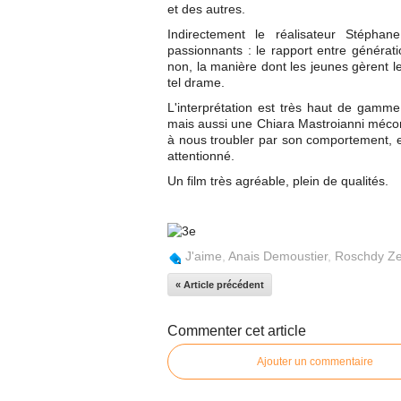
et des autres.
Indirectement le réalisateur Stéph
passionnants : le rapport entre générat
non, la manière dont les jeunes gèrent le
tel drame.
L'interprétation est très haut de gamm
mais aussi une Chiara Mastroianni méconn
à nous troubler par son comportement, et
attentionné.
Un film très agréable, plein de qualités.
J'aime
,
Anais Demoustier
,
Roschdy Z
« Article précédent
Commenter cet article
Ajouter un commentaire