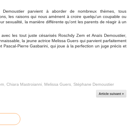
ane Demoustier parvient à aborder de nombreux thèmes, tous
ions, les raisons qui nous amènent à croire quelqu'un coupable ou
ur sexualité, la manière différente qu'ont les parents de réagir à un
e avec les tout juste césarisés Roschdy Zem et Anaïs Demoustier,
aissable, la jeune actrice Melissa Guers qui parvient parfaitement
 Pascal-Pierre Gasbarini, qui joue à la perfection un juge précis et
em
,
Chiara Mastroianni
,
Melissa Guers
,
Stéphane Demoustier
Article suivant »