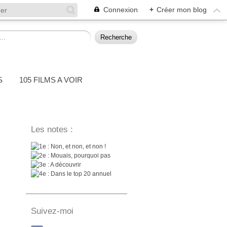
Connexion
+
Créer mon blog
S
105 FILMS A VOIR
Les notes :
: Non, et non, et non !
: Mouais, pourquoi pas
: A découvrir
: Dans le top 20 annuel
Suivez-moi