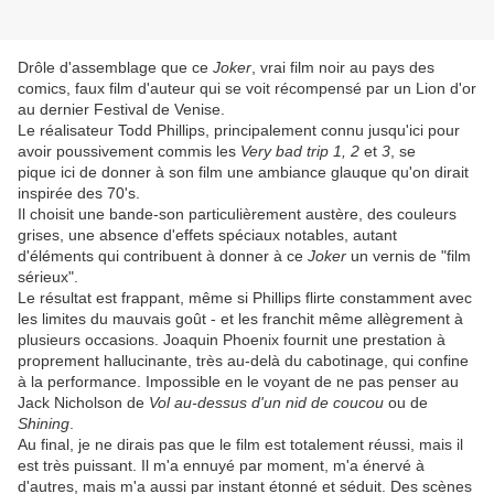
Drôle d'assemblage que ce
Joker
, vrai film noir au pays des
comics, faux film d'auteur qui se voit récompensé par un Lion d'or
au dernier Festival de Venise.
Le réalisateur Todd Phillips, principalement connu jusqu'ici pour
avoir poussivement commis les
Very bad trip 1, 2
et
3
, se
pique ici de donner à son film une ambiance glauque qu'on dirait
inspirée des 70's.
Il choisit une bande-son particulièrement austère, des couleurs
grises, une absence d'effets spéciaux notables, autant
d'éléments qui contribuent à donner à ce
Joker
un vernis de "film
sérieux".
Le résultat est frappant, même si Phillips flirte constamment avec
les limites du mauvais goût - et les franchit même allègrement à
plusieurs occasions. Joaquin Phoenix fournit une prestation à
proprement hallucinante, très au-delà du cabotinage, qui confine
à la performance. Impossible en le voyant de ne pas penser au
Jack Nicholson de
Vol au-dessus d'un nid de coucou
ou de
Shining
.
Au final, je ne dirais pas que le film est totalement réussi, mais il
est très puissant. Il m'a ennuyé par moment, m'a énervé à
d'autres, mais m'a aussi par instant étonné et séduit. Des scènes