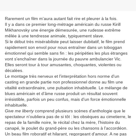
Rarement un film m'aura autant fait rire et pleurer à la fois.
Il y a dans ce premier long-métrage américain du russe Kirill
Mikhanovsky une énergie démesurée, une rudesse extrême
mêlée à une tendresse animale, typiquement slave.
Si le début très misérabiliste peut laisser dubitatif, le film prend
rapidement son envol pour nous entraîner dans un toboggan
émotionnel qui semble sans fin : les péripéties les plus étranges
vont s'enchaîner dans la journée du pauvre ambulancier Vic.
Elles seront tour à tour amusantes, choquantes, violentes ou
décalées.
Le montage très nerveux et l'interprétation hors norme d'un
casting en grande partie non professionnel donne au film une
vitalité extraordinaire, une pulsation inhabituelle. Le mélange de
blues américain et d'âme russe produit un résultat souvent
irrésistible, parfois un peu confus, mais d'un force émotionnelle
inhabituelle.
Give me liberty
comprend plusieurs scènes d'anthologie que le
spectateur n'oubliera pas de si tôt : les obsèques au cimetierre, le
repas de la famille noire, le récital chez la mère, l'histoire du
canapé, le poulet du grand-père ou les chansons à l'accordéon.
Un beau film roboratif et hilarant, regorgeant d'amour. A ne pas