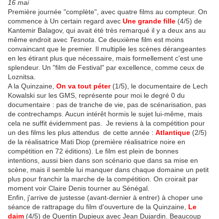
16 mai
Première journée "complète", avec quatre films au compteur. On
commence à Un certain regard avec
Une grande fille
(4/5) de
Kantemir Balagov, qui avait été très remarqué il y a deux ans au
même endroit avec
Tesnota
. Ce deuxième film est moins
convaincant que le premier. Il multiplie les scènes dérangeantes
en les étirant plus que nécessaire, mais formellement c'est une
splendeur. Un "film de Festival" par excellence, comme ceux de
Loznitsa.
A la Quinzaine,
On va tout péter
(1/5), le documentaire de Lech
Kowalski sur les GMS, représente pour moi le degré 0 du
documentaire : pas de tranche de vie, pas de scénarisation, pas
de contrechamps. Aucun intérêt hormis le sujet lui-même, mais
cela ne suffit évidemment pas. Je reviens à la compétition pour
un des films les plus attendus de cette année :
Atlantique
(2/5)
de la réalisatrice Mati Diop (première réalisatrice noire en
compétition en 72 éditions). Le film est plein de bonnes
intentions, aussi bien dans son scénario que dans sa mise en
scène, mais il semble lui manquer dans chaque domaine un petit
plus pour franchir la marche de la compétition. On croirait par
moment voir Claire Denis tourner au Sénégal.
Enfin, j'arrive de justesse (avant-dernier à entrer) à choper une
séance de rattrapage du film d'ouverture de la Quinzaine,
Le
daim
(4/5) de Quentin Dupieux avec Jean Dujardin. Beaucoup