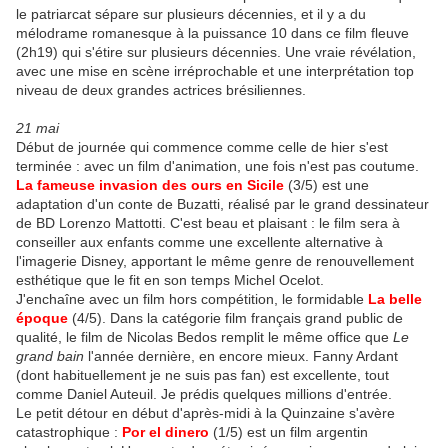
le patriarcat sépare sur plusieurs décennies, et il y a du
mélodrame romanesque à la puissance 10 dans ce film fleuve
(2h19) qui s'étire sur plusieurs décennies. Une vraie révélation,
avec une mise en scène irréprochable et une interprétation top
niveau de deux grandes actrices brésiliennes.
21 mai
Début de journée qui commence comme celle de hier s'est
terminée : avec un film d'animation, une fois n'est pas coutume.
La fameuse invasion des ours en Sicile
(3/5) est une
adaptation d'un conte de Buzatti, réalisé par le grand dessinateur
de BD Lorenzo Mattotti. C'est beau et plaisant : le film sera à
conseiller aux enfants comme une excellente alternative à
l'imagerie Disney, apportant le même genre de renouvellement
esthétique que le fit en son temps Michel Ocelot.
J'enchaîne avec un film hors compétition, le formidable
La belle
époque
(4/5). Dans la catégorie film français grand public de
qualité, le film de Nicolas Bedos remplit le même office que
Le
grand bain
l'année dernière, en encore mieux. Fanny Ardant
(dont habituellement je ne suis pas fan) est excellente, tout
comme Daniel Auteuil. Je prédis quelques millions d'entrée.
Le petit détour en début d'après-midi à la Quinzaine s'avère
catastrophique :
Por el dinero
(1/5) est un film argentin