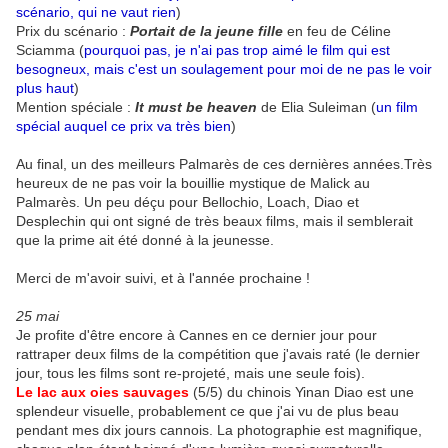
scénario, qui ne vaut rien
)
Prix du scénario :
Portait de la jeune fille
en feu de Céline
Sciamma (
pourquoi pas, je n'ai pas trop aimé le film qui est
besogneux, mais c'est un soulagement pour moi de ne pas le voir
plus haut
)
Mention spéciale :
It must be heaven
de Elia Suleiman (
un film
spécial auquel ce prix va très bien
)
Au final, un des meilleurs Palmarès de ces dernières années.Très
heureux de ne pas voir la bouillie mystique de Malick au
Palmarès. Un peu déçu pour Bellochio, Loach, Diao et
Desplechin qui ont signé de très beaux films, mais il semblerait
que la prime ait été donné à la jeunesse.
Merci de m'avoir suivi, et à l'année prochaine !
25 mai
Je profite d'être encore à Cannes en ce dernier jour pour
rattraper deux films de la compétition que j'avais raté (le dernier
jour, tous les films sont re-projeté, mais une seule fois).
Le lac aux oies sauvages
(5/5) du chinois Yinan Diao est une
splendeur visuelle, probablement ce que j'ai vu de plus beau
pendant mes dix jours cannois. La photographie est magnifique,