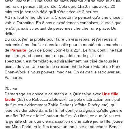
absolument nul. Une sorte de méta cinéma qui se moque de lui-
même en pensant être drôle. Cela dure 1h20, mais après 20
minutes je pensais déjà qu'il s'était écoulé 2 heures.
A 17h, tout le monde sur la Croisette ne pensait qu'à une chose :
voir le Tarantino. En 8 ans d'expériences cannoises, je crois que
je n'ai jamais vu autant de personnes chercher une place. Du
délire.
Du coup, j'en ai profité pour faire un vrai repas, et j'ai réussi in
extremis à me faufiler dans la salle pour la montée des marches
de
Parasite
(5/5) de Bong Joon-Ho à 22h. Le film, dont il ne faut
pas dire grand-chose pour ne pas déflorer le plaisir du
spectateur, est formidable, admirablement maîtrisé de tous les
points de vue. Une sorte de croisement de Kore-Eda et de Park
Chan-Wook si vous pouvez imaginer. On devrait le retrouver au
Palmarès.
20 mai
Démarrage en douceur ce matin à la Quinzaine avec
Une fille
facile
(3/5) de Rebecca Zlotowski. Le pôle d'attraction principal
du film est évidemment Zahia Dehar (l'affaire Ribéry, etc), qui
joue très dénudée dans le film et dont je craignais qu'elle génère
un effet "bête de foire" autour du film. Au final, ce que j'ai vu est
la gentille chronique d'émancipation d'une autre jeune fille, jouée
par Mina Farid, et le film trouve un ton juste et attachant. Benoit