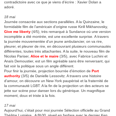
contradictoire avec ce que je viens d'écrire : Xavier Dolan a
adoré.
18 mai
Journée consacrée aux sections parallèles. A la Quinzaine, le
formidable film de l'américain d'origine russe Kirill Mikhanovsky,
Give me liberty
(4/5), très remarqué à Sundance où une version
incomplète a été montrée, est une excellente surprise. A travers
la journée mouvementée d'un jeune ambulancier, on va rire,
pleurer, et pleurer de rire, en découvrant plusieurs communautés
différentes, toutes très attachantes. A la suite, le nouveau film de
Nicolas Pariser,
Alice et le maire
(3/5), avec Fabrice Luchini et
Anaïs Demoustier, est un film agréable sans être renversant, qui
fait voir la politique sous un angle différent.
Pour finir la journée, projection bourrée d'émotion de
Port
authority
(3/5) de Danielle Lessovitz. A travers une histoire
d'amour, on découvre un New-York paupérisé et la fraternité de
la communauté LGBT. A la fin de la projection un des acteurs se
jette sur scène pour danser lors du générique. Un magnifique
moment, doux et triste à la fois.
17 mai
Aujourd'hui, c'était pour moi journée Sélection officielle au Grand
Théâtre Lumière. A 8h30, réveil en fanfare avec le dernier Ken