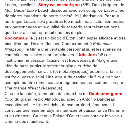
Loach, excellent :
Sorry we missed you
(5/5). Dans la lignée de
Moi, Daniel Blake
Loach dissèque avec son complice Laverty les
dernières mutations de notre société, ici l'uberisation. Par tout
autre que Loach, cela paraîtrait too much, mais l'attention portée
aux personnages et la qualité du scénario sont tellement bons
que le miracle se reproduit une fois de plus.
Rocketman
(4/5) est un biopic d'Elton John super efficace et très
bien filmé par Dexter Fletcher. Contrairement à
Bohemian
Rhapsody
, le film a une véritable personnalité, et les scènes de
comédies musicales sont formidables.
Little Joe
(1/5) de
l'autrichienne Jessica Hausner est très décevant. Malgré une
idée de base particulièrement originale et riche de
développements narratifs (et métaphysiques) potentiels, le film
est froid, voire glacial. Une erreur de casting : le film aurait par
exemple pu être remplacé avantageusement en compétition par
Une grande fille
(cf ci-dessous).
Clou de la soirée, la montée des marches de
Douleur et gloire
(5/5) du grand Pedro Almodovar, avec un Antonio Banderas
exceptionnel. Le film est riche, dense, profond, émouvant. Il
constitue une mise en abyme maîtrisée et puissante de l'homme
et du cinéaste. Ca sent la Palme d'Or, et vous pouvez le voir au
cinéma dès maintenant.