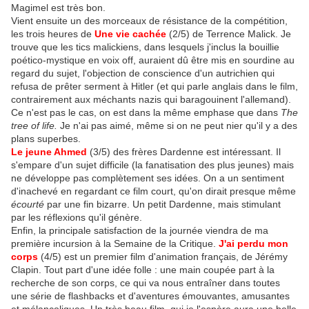
Magimel est très bon.
Vient ensuite un des morceaux de résistance de la compétition,
les trois heures de
Une vie cachée
(2/5) de Terrence Malick. Je
trouve que les tics malickiens, dans lesquels j'inclus la bouillie
poético-mystique en voix off, auraient dû être mis en sourdine au
regard du sujet, l'objection de conscience d'un autrichien qui
refusa de prêter serment à Hitler (et qui parle anglais dans le film,
contrairement aux méchants nazis qui baragouinent l'allemand).
Ce n'est pas le cas, on est dans la même emphase que dans
The
tree of life.
Je n'ai pas aimé, même si on ne peut nier qu'il y a des
plans superbes.
Le jeune Ahmed
(3/5) des frères Dardenne est intéressant. Il
s'empare d'un sujet difficile (la fanatisation des plus jeunes) mais
ne développe pas complètement ses idées. On a un sentiment
d'inachevé en regardant ce film court, qu'on dirait presque même
écourté
par une fin bizarre. Un petit Dardenne, mais stimulant
par les réflexions qu'il génère.
Enfin, la principale satisfaction de la journée viendra de ma
première incursion à la Semaine de la Critique.
J'ai perdu mon
corps
(4/5) est un premier film d'animation français, de Jérémy
Clapin. Tout part d'une idée folle : une main coupée part à la
recherche de son corps, ce qui va nous entraîner dans toutes
une série de flashbacks et d'aventures émouvantes, amusantes