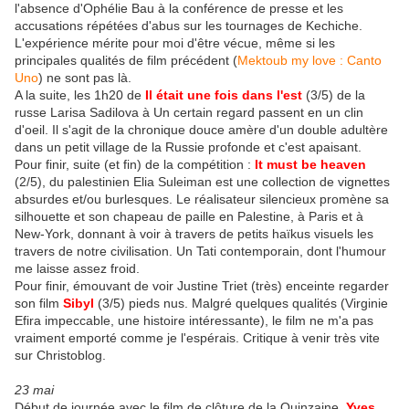
l'absence d'Ophélie Bau à la conférence de presse et les
accusations répétées d'abus sur les tournages de Kechiche.
L'expérience mérite pour moi d'être vécue, même si les
principales qualités de film précédent (
Mektoub my love : Canto
Uno
) ne sont pas là.
A la suite, les 1h20 de
Il était une fois dans l'est
(3/5) de la
russe Larisa Sadilova à Un certain regard passent en un clin
d'oeil. Il s'agit de la chronique douce amère d'un double adultère
dans un petit village de la Russie profonde et c'est apaisant.
Pour finir, suite (et fin) de la compétition :
It must be heaven
(2/5), du palestinien Elia Suleiman est une collection de vignettes
absurdes et/ou burlesques. Le réalisateur silencieux promène sa
silhouette et son chapeau de paille en Palestine, à Paris et à
New-York, donnant à voir à travers de petits haïkus visuels les
travers de notre civilisation. Un Tati contemporain, dont l'humour
me laisse assez froid.
Pour finir, émouvant de voir Justine Triet (très) enceinte regarder
son film
Sibyl
(3/5) pieds nus. Malgré quelques qualités (Virginie
Efira impeccable, une histoire intéressante), le film ne m'a pas
vraiment emporté comme je l'espérais. Critique à venir très vite
sur Christoblog.
23 mai
Début de journée avec le film de clôture de la Quinzaine,
Yves