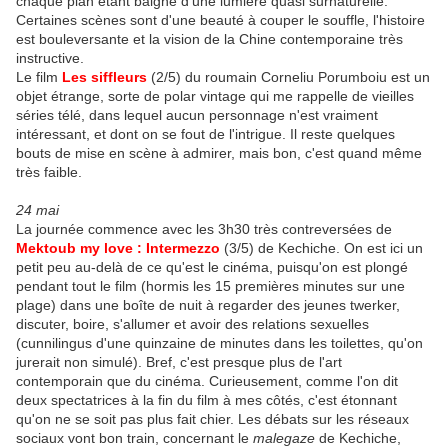
chaque plan étant baigné d'une lumière quasi surnaturelle.
Certaines scènes sont d'une beauté à couper le souffle, l'histoire
est bouleversante et la vision de la Chine contemporaine très
instructive.
Le film
Les siffleurs
(2/5) du roumain Corneliu Porumboiu est un
objet étrange, sorte de polar vintage qui me rappelle de vieilles
séries télé, dans lequel aucun personnage n'est vraiment
intéressant, et dont on se fout de l'intrigue. Il reste quelques
bouts de mise en scène à admirer, mais bon, c'est quand même
très faible.
24 mai
La journée commence avec les 3h30 très contreversées de
Mektoub my love : Intermezzo
(3/5) de Kechiche. On est ici un
petit peu au-delà de ce qu'est le cinéma, puisqu'on est plongé
pendant tout le film (hormis les 15 premières minutes sur une
plage) dans une boîte de nuit à regarder des jeunes twerker,
discuter, boire, s'allumer et avoir des relations sexuelles
(cunnilingus d'une quinzaine de minutes dans les toilettes, qu'on
jurerait non simulé). Bref, c'est presque plus de l'art
contemporain que du cinéma. Curieusement, comme l'on dit
deux spectatrices à la fin du film à mes côtés, c'est étonnant
qu'on ne se soit pas plus fait chier. Les débats sur les réseaux
sociaux vont bon train, concernant le
malegaze
de Kechiche,