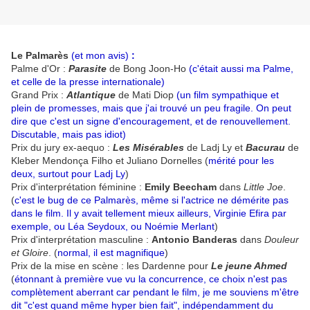
Le Palmarès
(et mon avis)
:
Palme d'Or :
Parasite
de Bong Joon-Ho
(c'était aussi ma Palme,
et celle de la presse internationale)
Grand Prix :
Atlantique
de Mati Diop
(un film sympathique et
plein de promesses, mais que j'ai trouvé un peu fragile. On peut
dire que c'est un signe d'encouragement, et de renouvellement.
Discutable, mais pas idiot)
Prix du jury ex-aequo :
Les Misérables
de Ladj Ly et
Bacurau
de
Kleber Mendonça Filho et Juliano Dornelles (
mérité pour les
deux, surtout pour Ladj Ly
)
Prix d'interprétation féminine :
Emily Beecham
dans
Little Joe
.
(
c'est le bug de ce Palmarès, même si l'actrice ne démérite pas
dans le film. Il y avait tellement mieux ailleurs, Virginie Efira par
exemple, ou Léa Seydoux, ou Noémie Merlant
)
Prix d'interprétation masculine :
Antonio Banderas
dans
Douleur
et Gloire
. (
normal, il est magnifique
)
Prix de la mise en scène : les Dardenne pour
Le jeune Ahmed
(
étonnant à première vue vu la concurrence, ce choix n'est pas
complètement aberrant car pendant le film, je me souviens m'être
dit "c'est quand même hyper bien fait", indépendamment du