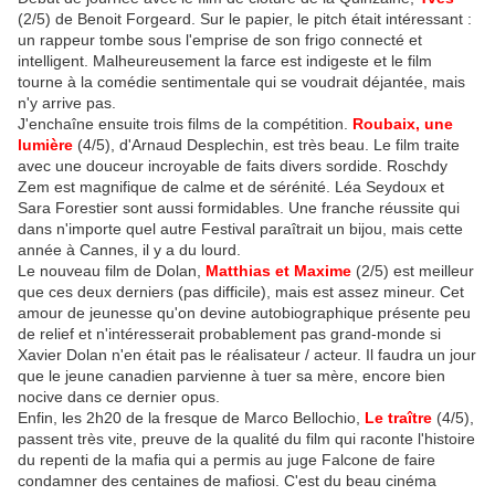
(2/5) de Benoit Forgeard. Sur le papier, le pitch était intéressant :
un rappeur tombe sous l'emprise de son frigo connecté et
intelligent. Malheureusement la farce est indigeste et le film
tourne à la comédie sentimentale qui se voudrait déjantée, mais
n'y arrive pas.
J'enchaîne ensuite trois films de la compétition.
Roubaix, une
lumière
(4/5), d'Arnaud Desplechin, est très beau. Le film traite
avec une douceur incroyable de faits divers sordide. Roschdy
Zem est magnifique de calme et de sérénité. Léa Seydoux et
Sara Forestier sont aussi formidables. Une franche réussite qui
dans n'importe quel autre Festival paraîtrait un bijou, mais cette
année à Cannes, il y a du lourd.
Le nouveau film de Dolan,
Matthias et Maxime
(2/5) est meilleur
que ces deux derniers (pas difficile), mais est assez mineur. Cet
amour de jeunesse qu'on devine autobiographique présente peu
de relief et n'intéresserait probablement pas grand-monde si
Xavier Dolan n'en était pas le réalisateur / acteur. Il faudra un jour
que le jeune canadien parvienne à tuer sa mère, encore bien
nocive dans ce dernier opus.
Enfin, les 2h20 de la fresque de Marco Bellochio,
Le traître
(4/5),
passent très vite, preuve de la qualité du film qui raconte l'histoire
du repenti de la mafia qui a permis au juge Falcone de faire
condamner des centaines de mafiosi. C'est du beau cinéma