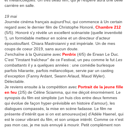
et mélancoliques. Un très beau film, qui je l'espère aura une belle
carrière en salle.
19 mai
Journée cinéma français aujourd'hui, qui commence à Un certain
regard avec le dernier film de Christophe Honoré,
Chambre 212
(5/5). Honoré s'y révèle un excellent scénariste (quelle inventivité
!), un formidable metteur en scène et un directeur d'acteur
époustouflant. Chiara Mastroianni y est impériale. Un de mes
coups de coeur 2019, sans aucun doute.
J'enchaîne à la Quinzaine avec
Perdrix
(4/5) de Erwan Le Duc.
C'est "l'instant fraîcheur" de ce Festival, un peu comme le fut
Les
combattants
il y a quelques années : une comédie burlesque
parfois hilarante, parfois mélancolique, servie par un casting
d'exception (Fanny Ardant, Swann Arlaud, Maud Wyler).
Délectable.
Je reviens ensuite à la compétition avec
Portrait de la jeune fille
en feu
(2/5) de Céline Sciamma, qui me déçoit énormément. Le
synopsis du film est simpliste (un huis clos entre deux femmes
qui évolue de façon hyper-prévisible en histoire d'amour), les
dialogues compassés, la mise en scène fadasse. Le film ne
présente d'intérêt que si on est amoureux(se) d'Adèle Haenel, qui
est le coeur vibrant du film, et son unique intérêt. Comme ce n'est
pas mon cas, je me suis ennuyé à mourir. Petit complément non