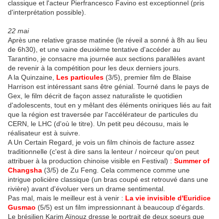
classique et l'acteur Pierfrancesco Favino est exceptionnel (pris
d'interprétation possible).
22 mai
Après une relative grasse matinée (le réveil a sonné à 8h au lieu
de 6h30), et une vaine deuxième tentative d'accéder au
Tarantino, je consacre ma journée aux sections parallèles avant
de revenir à la compétition pour les deux derniers jours.
A la Quinzaine,
Les particules
(3/5), premier film de Blaise
Harrison est intéressant sans être génial. Tourné dans le pays de
Gex, le film décrit de façon assez naturaliste le quotidien
d'adolescents, tout en y mêlant des éléments oniriques liés au fait
que la région est traversée par l'accélérateur de particules du
CERN, le LHC (d'où le titre). Un petit peu décousu, mais le
réalisateur est à suivre.
A Un Certain Regard, je vois un film chinois de facture assez
traditionnelle (c'est à dire sans la lenteur / noirceur qu'on peut
attribuer à la production chinoise visible en Festival) :
Summer of
Changsha
(3/5) de Zu Feng. Cela commence comme une
intrigue policière classique (un bras coupé est retrouvé dans une
rivière) avant d'évoluer vers un drame sentimental.
Pas mal, mais le meilleur est à venir :
La vie invisible d'Euridice
Gusmao
(5/5) est un film impressionnant à beaucoup d'égards.
Le brésilien Karim Aïnouz dresse le portrait de deux soeurs que