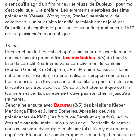
disent qu'il s'agit d'un film mineur et réussi de Dupieux : pour moi,
c'est celui que ... je préfère. Les errements aléatoires des films
précédents (
Réalité, Wrong cops, Rubber
) semblent ici de
canaliser sur un sujet bien identifié, formidablement joué par
Dujardin, qui acquière ici pour moi le statut de grand acteur. 1h17
de pur plaisir cinématographique.
15 mai
Premier choc du Festival cet après-midi pour moi avec la montée
des marches du premier film
Les misérables
(5/5) de Ladj Ly.
Issu du collectif Kourtrajmé venu collectivement le soutenir
(Romain Goupil, Kim Shapiron, JR et Mathieu Kassovitz étaient
entre autres présents), le jeune réalisateur propose une oeuvre
très maîtrisée, à la fois puissante et subtile, en prise directe avec
la réalité mais très travaillée. Ce serait fort étonnant que ce film
tourné en et par la banlieue ne trouve pas son chemin jusqu'au
Palmarès.
J'enchaîne ensuite avec
Bacurau
(3/5) des brésiliens Kleber
Mendonça Filho et Juliano Dornelles. Après les oeuvres
précédentes de KMF (
Les bruits de Recife
et
Aquarius
), le film
était très attendu, mais il m'a un peu déçu. Pas facile de rentrer
dans ce western dystopique, mais une fois qu'on y est on peut
apprécier. Etonnant de constater que le film partage beaucoup de