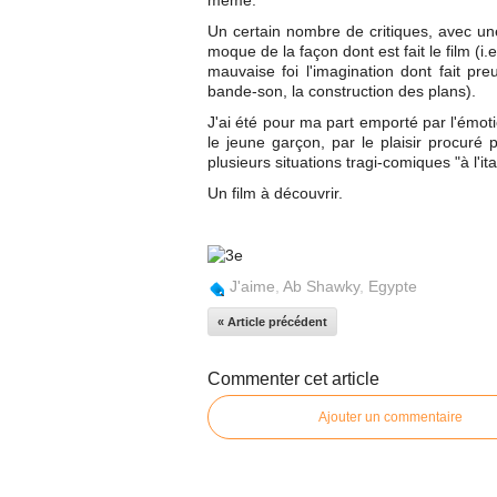
même.
Un certain nombre de critiques, avec u
moque de la façon dont est fait le film (
mauvaise foi l'imagination dont fait pr
bande-son, la construction des plans).
J'ai été pour ma part emporté par l'émoti
le jeune garçon, par le plaisir procuré
plusieurs situations tragi-comiques "à l'i
Un film à découvrir.
J'aime
,
Ab Shawky
,
Egypte
« Article précédent
Commenter cet article
Ajouter un commentaire