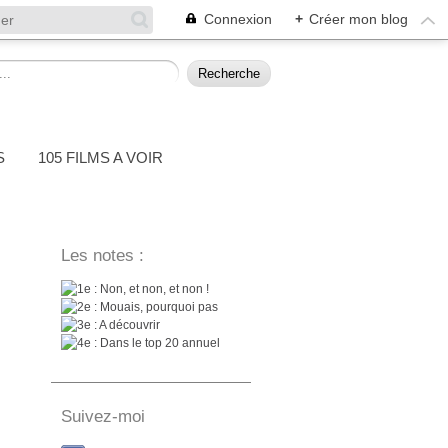
Connexion
+
Créer mon blog
S
105 FILMS A VOIR
Les notes :
: Non, et non, et non !
: Mouais, pourquoi pas
: A découvrir
: Dans le top 20 annuel
Suivez-moi