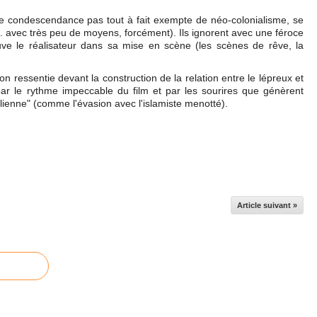
ne condescendance pas tout à fait exempte de néo-colonialisme, se
i.e. avec très peu de moyens, forcément). Ils ignorent avec une féroce
euve le réalisateur dans sa mise en scène (les scènes de rêve, la
on ressentie devant la construction de la relation entre le lépreux et
 par le rythme impeccable du film et par les sourires que génèrent
talienne" (comme l'évasion avec l'islamiste menotté).
Article suivant »