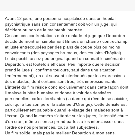
Avant 12 jours, une personne hospitalisée dans un hôpital
psychiatrique sans son consentement doit voir un juge, qui
décidera ou non de la maintenir internée.
Ce sont ces confrontations entre malade et juge que Depardon
décide de montrer, simplement filmées en champ / contrechamp,
et juste entrecoupées par des plans de coupe plus ou moins
convaincants (des paysages brumeux, des couloirs d'hôpital).
Le dispositif, assez peu original quand on connaît le cinéma de
Depardon, est toutefois efficace. Peu importe quelle décision
prend le juge (il confirme toujours, sauf dans une situation,
l'enfermement), on est souvent interloqués par les expressions
des malades, dont certains sont très, très impressionnants.
L'intérêt du film réside donc exclusivement dans cette façon dont
il malaxe la pâte humaine et donne à voir des destinées
personnelles parfois terrifiantes (la dame qui rêve de se suicider,
celui qui a tué son père, la salariée d'Orange). Cette densité est
particulièrement palpable quand le visage des malades sont à
l'écran. Quand la caméra s'attarde sur les juges, l'intensité chute
d'un cran, même si on se prend parfois à les interclasser dans
l'ordre de nos préférences, tout à fait subjectives.
Un film solide, mais pas le meilleur Depardon à mon sens.