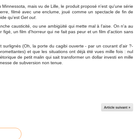
Minnessota, mais vu de Lille, le produit proposé n'est qu'une série
pierre, filmé avec une enclume, joué comme un spectacle de fin de
pide qu'est
Get out
.
che causticité, ou une ambigüité qui mette mal à l'aise. On n'a au
r figé, un film d'horreur qui ne fait pas peur et un film d'action sans
t surlignés (Oh, la porte du cagibi ouverte - par un courant d'air ?-
ettantes) et que les situations ont déjà été vues mille fois : nul
orique de petit malin qui sait transformer un dollar investi en mille
romesse de subversion non tenue.
Article suivant »