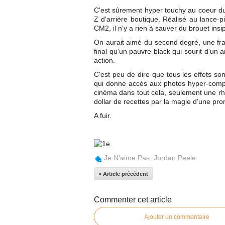
C'est sûrement hyper touchy au coeur du 
Z d'arrière boutique. Réalisé au lance-
CM2, il n'y a rien à sauver du brouet insi
On aurait aimé du second degré, une fran
final qu'un pauvre black qui sourit d'un ai
action.
C'est peu de dire que tous les effets son
qui donne accès aux photos hyper-comprom
cinéma dans tout cela, seulement une rhét
dollar de recettes par la magie d'une p
A fuir.
Je N'aime Pas
,
Jordan Peele
« Article précédent
Commenter cet article
Ajouter un commentaire