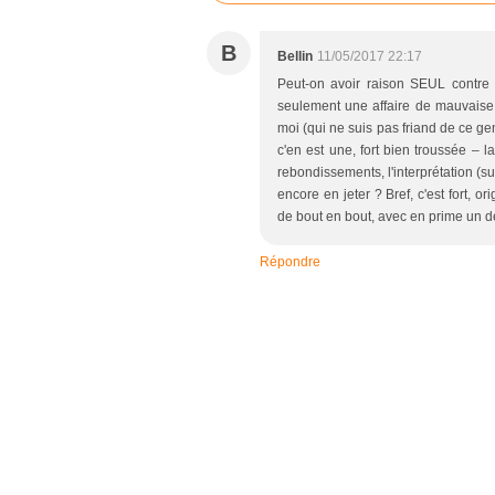
B
Bellin
11/05/2017 22:17
Peut-on avoir raison SEUL contre t
seulement une affaire de mauvaise d
moi (qui ne suis pas friand de ce genr
c'en est une, fort bien troussée – l
rebondissements, l'interprétation (su
encore en jeter ? Bref, c'est fort, or
de bout en bout, avec en prime un dél
Répondre