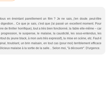
ous en éreintant pareillement un film ? Je ne sais, j'en doute. peut-être
igestion... Ce que je sais, c'est que j'ai passé un excellent moment. Pour
e de thriller horrifique), tout a très bien fonctionné, la fable elle-même – car
a progression, le suspense, le malaise, la causticité, les sous-entendus, les
rtout du jeune black, à mon avis très expressif), la mise en scène, etc. Faut-il
iginal, troublant, un brin malsain, en tout cas (pour moi) terriblement efficace
icieux malaise à la sortie de la salle... Selon moi, "à découvrir". D'urgence.