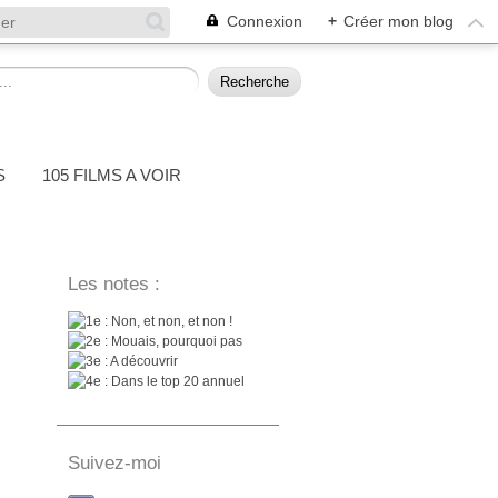
Connexion
+
Créer mon blog
S
105 FILMS A VOIR
Les notes :
: Non, et non, et non !
: Mouais, pourquoi pas
: A découvrir
: Dans le top 20 annuel
Suivez-moi