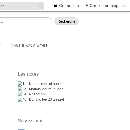
Connexion
+
Créer mon blog
S
105 FILMS A VOIR
Les notes :
: Non, et non, et non !
: Mouais, pourquoi pas
: A découvrir
: Dans le top 20 annuel
Suivez-moi