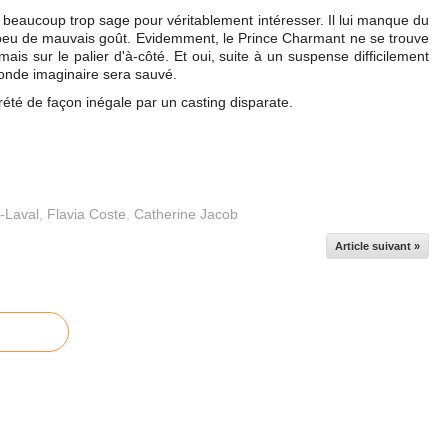
fois beaucoup trop sage pour véritablement intéresser. Il lui manque du
t un peu de mauvais goût. Evidemment, le Prince Charmant ne se trouve
is sur le palier d'à-côté. Et oui, suite à un suspense difficilement
monde imaginaire sera sauvé.
rété de façon inégale par un casting disparate.
n-Laval
,
Flavia Coste
,
Catherine Jacob
Article suivant »