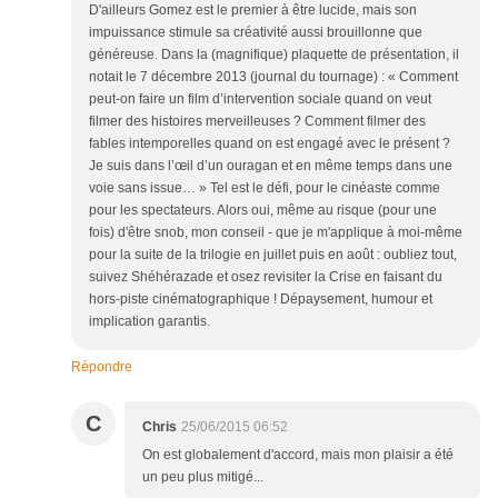
D'ailleurs Gomez est le premier à être lucide, mais son
impuissance stimule sa créativité aussi brouillonne que
généreuse. Dans la (magnifique) plaquette de présentation, il
notait le 7 décembre 2013 (journal du tournage) : « Comment
peut-on faire un film d’intervention sociale quand on veut
filmer des histoires merveilleuses ? Comment filmer des
fables intemporelles quand on est engagé avec le présent ?
Je suis dans l’œil d’un ouragan et en même temps dans une
voie sans issue… » Tel est le défi, pour le cinéaste comme
pour les spectateurs. Alors oui, même au risque (pour une
fois) d'être snob, mon conseil - que je m'applique à moi-même
pour la suite de la trilogie en juillet puis en août : oubliez tout,
suivez Shéhérazade et osez revisiter la Crise en faisant du
hors-piste cinématographique ! Dépaysement, humour et
implication garantis.
Répondre
C
Chris
25/06/2015 06:52
On est globalement d'accord, mais mon plaisir a été
un peu plus mitigé...