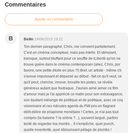
Commentaires
Ajouter un commentaire
B
Bellin
24/06/2015 19:21
Ton dernier paragraphe, Chris, me convient parfaitement.
C'est un cinéma conceptuel, mais pas intello. Et stimulant,
baroque, surtout bluffant pour ce souffle de lLiberté qu'on ne
trouve guère dans le cinéma contemporain (allez, Chris, por
favore, une petite étoile en plus ?!) Bref, un artiste - même s'il
s'avoue impuissant et dépassé au début - fait ce qu'il veut, ce
qu'il peut, cherche, innove, brouille les pistes, se révèle
généreux autant que foutraque. J'aurais aimé aimer ce film
d'amour mais je l'ai apprécié ce matin pour son extravagance,
son épatant mélange de politique et de poétique, avec ce coq
visionnaire et ces ridicules agents du FMI pris en flagrant
délit-délire de priapisme monétaire ! Certes, je n'ai pas tout
compris (la baleine ? la sirène ?...), souvent largué, parfois
tenté de regarder ma montre... Il n'empêche, quel punch,
quelle inventivité, quel éblouissant pétage de plombs !