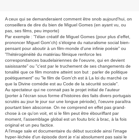
A ceux qui se demanderaient comment être snob aujourd'hui, on
conseillera de dire du bien de Miguel Gomes (en ayant vu, ou
pas, ses films, peu importe)
Par exemple : "l'élan créatif de Miguel Gomes (pour plus d'effet,
prononcer Miguel Gom'ch) s'éloigne du naturalisme social bien-
pensant pour aboutir à un film-monde d'une infinie poésie" ou
"l'hétérogénéité du matériau filmique renforce les
correspondances baudelairiennes de l'oeuvre, qui en devient
saisissante" ou "c'est par le truchement de ses changements de
tonalité que ce film monstre atteint son but : parler de politique
poétiquement" ou "le film de Gom'ch est à La loi du marché ce
que la Divine comédie est au Code de la sécurité sociale".
Au spectateur qui ne connait pas le projet initial de l'auteur
(porter à l'écran sous forme d'histoires des faits divers portugais
scrutés au jour le jour sur une longue période), l'oeuvre paraîtra
pourtant bien absconse. On ne comprend en effet pas grand-
chose à ce qu'on voit, et si le film peut être ébouriffant par
moment, l'assemblage global est un foutu bric à brac, à la fois
original et un peu factice.
A l'image sale et documentaire du début succède ainsi l'image
hyper-léchée d'un épisode dont je n'ai absolument pas saisi le