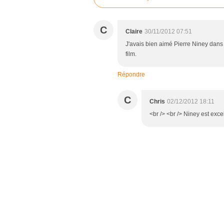
C
Claire
30/11/2012 07:51
J'avais bien aimé Pierre Niney dans "
film.
Répondre
C
Chris
02/12/2012 18:11
<br /> <br /> Niney est excel