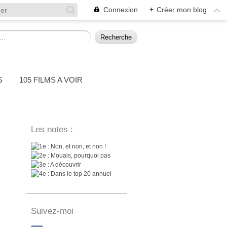
Connexion
+
Créer mon blog
S
105 FILMS A VOIR
Les notes :
: Non, et non, et non !
: Mouais, pourquoi pas
: A découvrir
: Dans le top 20 annuel
Suivez-moi