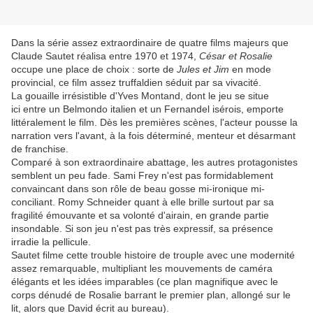
Dans la série assez extraordinaire de quatre films majeurs que
Claude Sautet réalisa entre 1970 et 1974,
César et Rosalie
occupe une place de choix : sorte de
Jules et Jim
en mode
provincial, ce film assez truffaldien séduit par sa vivacité.
La gouaille irrésistible d'Yves Montand, dont le jeu se situe
ici entre un Belmondo italien et un Fernandel isérois, emporte
littéralement le film. Dès les premières scènes, l'acteur pousse la
narration vers l'avant, à la fois déterminé, menteur et désarmant
de franchise.
Comparé à son extraordinaire abattage, les autres protagonistes
semblent un peu fade. Sami Frey n'est pas formidablement
convaincant dans son rôle de beau gosse mi-ironique mi-
conciliant. Romy Schneider quant à elle brille surtout par sa
fragilité émouvante et sa volonté d'airain, en grande partie
insondable. Si son jeu n'est pas très expressif, sa présence
irradie la pellicule.
Sautet filme cette trouble histoire de trouple avec une modernité
assez remarquable, multipliant les mouvements de caméra
élégants et les idées imparables (ce plan magnifique avec le
corps dénudé de Rosalie barrant le premier plan, allongé sur le
lit, alors que David écrit au bureau).