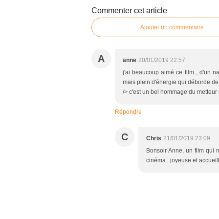
Commenter cet article
Ajouter un commentaire
A
anne
20/01/2019 22:57
j'ai beaucoup aimé ce film , d'un nat
mais plein d'énergie qui déborde de 
/> c'est un bel hommage du metteur
Répondre
C
Chris
21/01/2019 23:09
Bonsoir Anne, un film qui m
cinéma : joyeuse et accueill