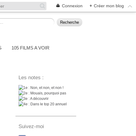
Connexion
+
Créer mon blog
S
105 FILMS A VOIR
Les notes :
: Non, et non, et non !
: Mouais, pourquoi pas
: A découvrir
: Dans le top 20 annuel
Suivez-moi