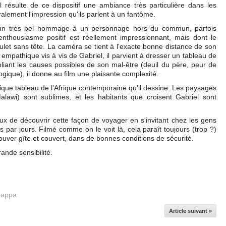
Il résulte de ce dispositif une ambiance très particulière dans les
ralement l'impression qu'ils parlent à un fantôme.
 un très bel hommage à un personnage hors du commun, parfois
'enthousiasme positif est réellement impressionnant, mais dont le
let sans tête. La caméra se tient à l'exacte bonne distance de son
s empathique vis à vis de Gabriel, il parvient à dresser un tableau de
ipliant les causes possibles de son mal-être (deuil du père, peur de
gique), il donne au film une plaisante complexité.
ifique tableau de l'Afrique contemporaine qu'il dessine. Les paysages
lawi) sont sublimes, et les habitants que croisent Gabriel sont
x de découvrir cette façon de voyager en s'invitant chez les gens
 par jours. Filmé comme on le voit là, cela paraît toujours (trop ?)
ouver gîte et couvert, dans de bonnes conditions de sécurité.
ande sensibilité.
Zappa
Article suivant »