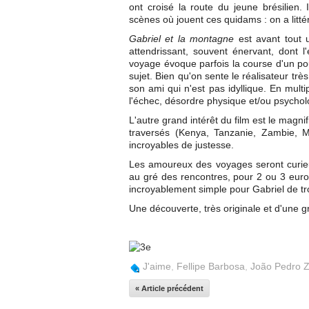
ont croisé la route du jeune brésilien. 
scènes où jouent ces quidams : on a litté
Gabriel et la montagne
est avant tout
attendrissant, souvent énervant, dont l
voyage évoque parfois la course d'un pou
sujet. Bien qu'on sente le réalisateur trè
son ami qui n'est pas idyllique. En mult
l'échec, désordre physique et/ou psycholo
L'autre grand intérêt du film est le magn
traversés (Kenya, Tanzanie, Zambie, Ma
incroyables de justesse.
Les amoureux des voyages seront curieu
au gré des rencontres, pour 2 ou 3 euros
incroyablement simple pour Gabriel de tr
Une découverte, très originale et d'une gr
J'aime
,
Fellipe Barbosa
,
João Pedro 
« Article précédent