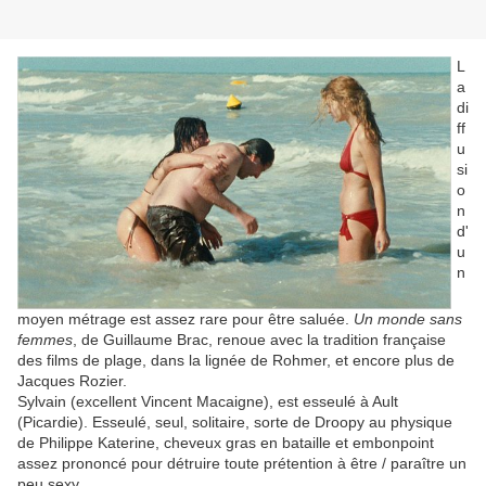
L
a
di
ff
u
si
o
n
d'
u
n
moyen métrage est assez rare pour être saluée.
Un monde sans
femmes
, de Guillaume Brac, renoue avec la tradition française
des films de plage, dans la lignée de Rohmer, et encore plus de
Jacques Rozier.
Sylvain (excellent Vincent Macaigne), est esseulé à Ault
(Picardie). Esseulé, seul, solitaire, sorte de Droopy au physique
de Philippe Katerine, cheveux gras en bataille et embonpoint
assez prononcé pour détruire toute prétention à être / paraître un
peu sexy.