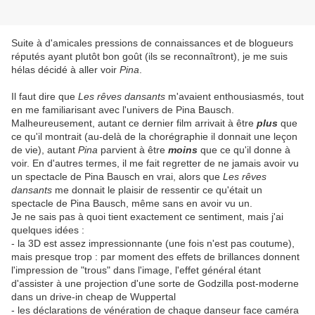
Suite à d'amicales pressions de connaissances et de blogueurs
réputés ayant plutôt bon goût (ils se reconnaîtront), je me suis
hélas décidé à aller voir
Pina
.
Il faut dire que
Les rêves dansants
m'avaient enthousiasmés, tout
en me familiarisant avec l'univers de Pina Bausch.
Malheureusement, autant ce dernier film arrivait à être
plus
que
ce qu'il montrait (au-delà de la chorégraphie il donnait une leçon
de vie), autant
Pina
parvient à être
moins
que ce qu'il donne à
voir. En d'autres termes, il me fait regretter de ne jamais avoir vu
un spectacle de Pina Bausch en vrai, alors que
Les rêves
dansants
me donnait le plaisir de ressentir ce qu'était un
spectacle de Pina Bausch, même sans en avoir vu un.
Je ne sais pas à quoi tient exactement ce sentiment, mais j'ai
quelques idées :
- la 3D est assez impressionnante (une fois n'est pas coutume),
mais presque trop : par moment des effets de brillances donnent
l'impression de "trous" dans l'image, l'effet général étant
d'assister à une projection d'une sorte de Godzilla post-moderne
dans un drive-in cheap de Wuppertal
- les déclarations de vénération de chaque danseur face caméra