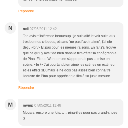
Répondre
N
neil
07/05/2011 12:42
Ton avis m'intéresse beaucoup : je suis allé le voir suite aux
très bonnes critiques, et sans "ne pas l'avoir aimé", j'ai été
déçu.<br /> Et pas pour les mêmes raisons. En fait j'ai trouvé
que ce qu'il y avait de bien dans le film c'était la choégraphie
de Pina. Et que Wenders ne s'appropriait pas la mise en
scène. <br /> J'ai pourtant bien aimé les scènes en extérieur
et les effets 3D, mais je ne dois pas assez bien connaitre
l'oeuvre de Pina pour apprécier le film à sa juste mesure.
Répondre
M
mymp
07/05/2011 11:48
Mouais, encore une fois, tu... pina-illes pour pas grand-chose
;)