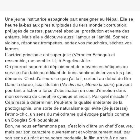
Une jeune institutrice espagnole part enseigner au Népal. Elle se
heurte là-bas aux pires turpitudes du tiers monde : corruption,
préjugés de castes, pauvreté absolue, prostitution et vente des
enfants. Mais elle y découvre aussi l'amour et l'amitié. Sonnez
violons, résonnez trompettes, sortez vos mouchoirs, séchez vos
larmes.
L'actrice principale est super-jolie (Véronica Echegui) et
ressemble, me semble-t-il, à Angelina Jolie.
On pourrait sourire du déploiement de moyens esthétiques au
service d'un tableau édifiant de bons sentiments envers les plus
démunis. C'est d'ailleurs ce que j'ai fait, surtout au début du film.
Dans la durée, Icíar Bollaín (
Ne dis rien
,
Même la pluie
) parvient
pourtant à ficher à force d'obstination un coin d'émotion dans
mon cerveau de cinéphile cynique et incisif. Par quel miracle ?
Cela reste à déterminer. Peut-être la qualité entêtante de la
photographie, une sorte de naturalisme qui évite (de justesse)
l'ethno-chic, un sens du mélodrame qui évoque parfois comme
un Douglas Sirk boudhique.
Bon, ne nous enflammons pas, c'est loin d'être un chef d'oeuvre,
mais par son caractère ouvertement et volontairement naïf, par
son sens du récit et sa sobre modestie, le film arrive à ne pas