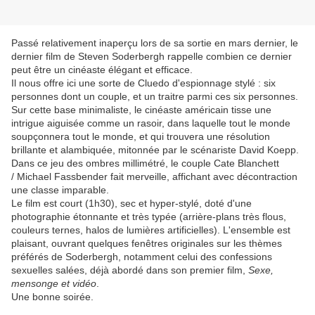
Passé relativement inaperçu lors de sa sortie en mars dernier, le
dernier film de Steven Soderbergh rappelle combien ce dernier
peut être un cinéaste élégant et efficace.
Il nous offre ici une sorte de Cluedo d'espionnage stylé : six
personnes dont un couple, et un traitre parmi ces six personnes.
Sur cette base minimaliste, le cinéaste américain tisse une
intrigue aiguisée comme un rasoir, dans laquelle tout le monde
soupçonnera tout le monde, et qui trouvera une résolution
brillante et alambiquée, mitonnée par le scénariste David Koepp.
Dans ce jeu des ombres millimétré, le couple Cate Blanchett
/ Michael Fassbender fait merveille, affichant avec décontraction
une classe imparable.
Le film est court (1h30), sec et hyper-stylé, doté d'une
photographie étonnante et très typée (arrière-plans très flous,
couleurs ternes, halos de lumières artificielles). L'ensemble est
plaisant, ouvrant quelques fenêtres originales sur les thèmes
préférés de Soderbergh, notamment celui des confessions
sexuelles salées, déjà abordé dans son premier film,
Sexe,
mensonge et vidéo
.
Une bonne soirée.