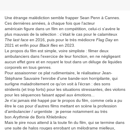
Une étrange malédiction semble frapper Sean Penn à Cannes.
Ces dernières années, à chaque fois que l'acteur
américain figure dans un film en compétition, celui-ci s'avère le
plus mauvais de la sélection : c'était le cas pour le calamiteux
The last face
en 2016, puis pour le très médiocre
Flag Day
en
2021 et enfin pour
Black flies
en 2023.
Le propos du film est simple, voire simpliste : filmer deux
ambulanciers dans l'exercice de leur fonction, en ne négligeant
aucun effet gore et en noyant le tout dans un déluge de liquides
corporels en tous genres.
Pour assaisonner ce plat rudimentaire, le réalisateur Jean-
Stéphane Sauvaire l'enrobe d'une bande-son horripilante, qui
surligne maladroitement ce qu'on voit à l'écran : des sons
stridents (et trop forts) pour les situations stressantes, des violons
pour les séquences faisant appel aux émotions...
Je n'ai jamais été happé par le propos du film, comme cela a pu
être le cas pour d'autres films mettant en scène la profession
d'ambulancier / urgentiste : je pense notamment au très
bon
Arythmie
de Boris Khlebnikov.
Mais le pire nous attend à la toute fin du film, qui se termine dans
une suite de halos rouges enrobant un mélodrame mielleux,