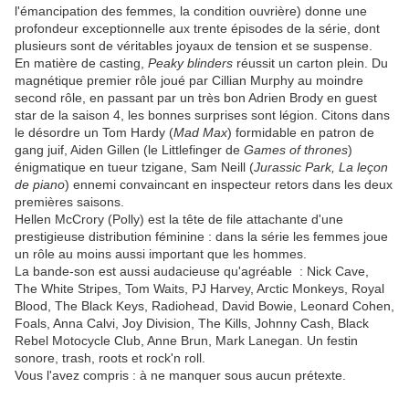
l'émancipation des femmes, la condition ouvrière) donne une
profondeur exceptionnelle aux trente épisodes de la série, dont
plusieurs sont de véritables joyaux de tension et se suspense.
En matière de casting,
Peaky blinders
réussit un carton plein. Du
magnétique premier rôle joué par Cillian Murphy au moindre
second rôle, en passant par un très bon Adrien Brody en guest
star de la saison 4, les bonnes surprises sont légion. Citons dans
le désordre un Tom Hardy (
Mad Max
) formidable en patron de
gang juif, Aiden Gillen (le Littlefinger de
Games of thrones
)
énigmatique en tueur tzigane, Sam Neill (
Jurassic Park, La leçon
de piano
) ennemi convaincant en inspecteur retors dans les deux
premières saisons.
Hellen McCrory (Polly) est la tête de file attachante d'une
prestigieuse distribution féminine : dans la série les femmes joue
un rôle au moins aussi important que les hommes.
La bande-son est aussi audacieuse qu'agréable : Nick Cave,
The White Stripes, Tom Waits, PJ Harvey, Arctic Monkeys, Royal
Blood, The Black Keys, Radiohead, David Bowie, Leonard Cohen,
Foals, Anna Calvi, Joy Division, The Kills, Johnny Cash, Black
Rebel Motocycle Club, Anne Brun, Mark Lanegan. Un festin
sonore, trash, roots et rock'n roll.
Vous l'avez compris : à ne manquer sous aucun prétexte.