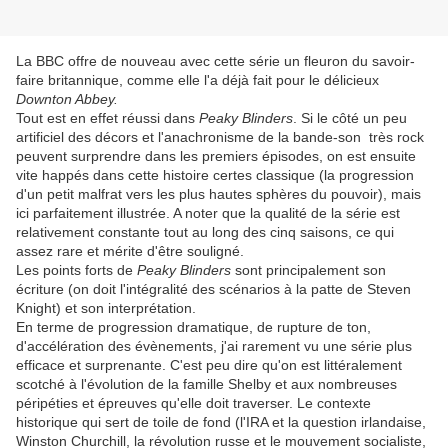
La BBC offre de nouveau avec cette série un fleuron du savoir-
faire britannique, comme elle l'a déjà fait pour le délicieux
Downton Abbey.
Tout est en effet réussi dans
Peaky Blinders
. Si le côté un peu
artificiel des décors et l'anachronisme de la bande-son très rock
peuvent surprendre dans les premiers épisodes, on est ensuite
vite happés dans cette histoire certes classique (la progression
d'un petit malfrat vers les plus hautes sphères du pouvoir), mais
ici parfaitement illustrée. A noter que la qualité de la série est
relativement constante tout au long des cinq saisons, ce qui
assez rare et mérite d'être souligné.
Les points forts de
Peaky Blinders
sont principalement son
écriture (on doit l'intégralité des scénarios à la patte de Steven
Knight) et son interprétation.
En terme de progression dramatique, de rupture de ton,
d'accélération des évènements, j'ai rarement vu une série plus
efficace et surprenante. C'est peu dire qu'on est littéralement
scotché à l'évolution de la famille Shelby et aux nombreuses
péripéties et épreuves qu'elle doit traverser. Le contexte
historique qui sert de toile de fond (l'IRA et la question irlandaise,
Winston Churchill, la révolution russe et le mouvement socialiste,