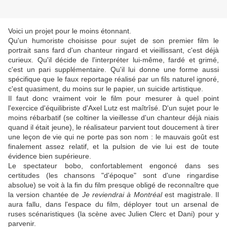
Voici un projet pour le moins étonnant.
Qu'un humoriste choisisse pour sujet de son premier film le
portrait sans fard d'un chanteur ringard et vieillissant, c'est déjà
curieux. Qu'il décide de l'interpréter lui-même, fardé et grimé,
c'est un pari supplémentaire. Qu'il lui donne une forme aussi
spécifique que le faux reportage réalisé par un fils naturel ignoré,
c'est quasiment, du moins sur le papier, un suicide artistique.
Il faut donc vraiment voir le film pour mesurer à quel point
l'exercice d'équilibriste d'Axel Lutz est maîtrîsé. D'un sujet pour le
moins rébarbatif (se coltiner la vieillesse d'un chanteur déjà niais
quand il était jeune), le réalisateur parvient tout doucement à tirer
une leçon de vie qui ne porte pas son nom : le mauvais goût est
finalement assez relatif, et la pulsion de vie lui est de toute
évidence bien supérieure.
Le spectateur bobo, confortablement engoncé dans ses
certitudes (les chansons "d'époque" sont d'une ringardise
absolue) se voit à la fin du film presque obligé de reconnaître que
la version chantée de
Je reviendrai à Montréal
est magistrale. Il
aura fallu, dans l'espace du film, déployer tout un arsenal de
ruses scénaristiques (la scène avec Julien Clerc et Dani) pour y
parvenir.