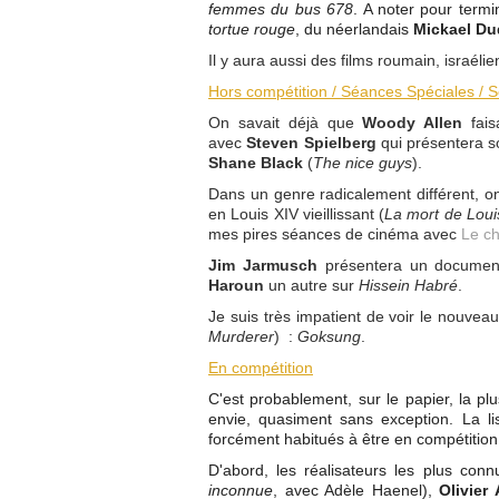
femmes du bus 678
. A noter pour termi
tortue rouge
, du néerlandais
Mickael Du
Il y aura aussi des films roumain, israélien
Hors compétition / Séances Spéciales / 
On savait déjà que
Woody Allen
fais
avec
Steven Spielberg
qui
présentera so
Shane Black
(
The nice guys
).
Dans un genre radicalement différent, on 
en Louis XIV vieillissant (
La mort de Loui
mes pires séances de cinéma avec
Le ch
Jim Jarmusch
présentera un document
Haroun
un autre sur
Hissein Habré
.
Je suis très impatient de voir le nouvea
Murderer
) :
Goksung
.
En compétition
C'est probablement, sur le papier, la plu
envie, quasiment sans exception. La l
forcément habitués à être en compétition
D'abord, les réalisateurs les plus con
inconnue
, avec Adèle Haenel),
Olivier