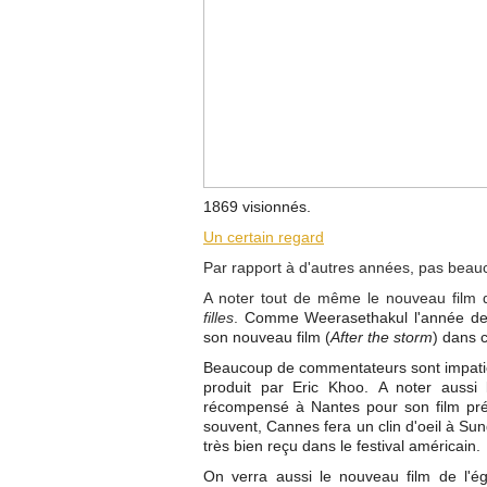
1869 visionnés.
Un certain regard
Par rapport à d'autres années, pas bea
A noter tout de même le nouveau film
filles
.
Comme Weerasethak
u
l l'année d
son nouveau film (
After the storm
) dans 
Beaucoup de commentateurs sont impati
produit par Eric Khoo. A noter aussi
récompensé à Nantes pour son film pr
souvent, Cannes fera un clin d'oeil à S
très bien reçu dans le festival américain.
On verra aussi le nouveau film de l'é