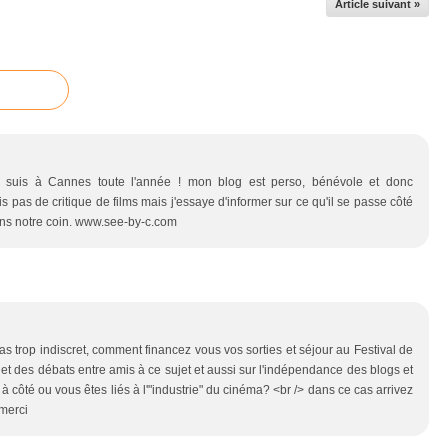
Article suivant »
e suis à Cannes toute l'année ! mon blog est perso, bénévole et donc
 pas de critique de films mais j'essaye d'informer sur ce qu'il se passe côté
 dans notre coin. www.see-by-c.com
 pas trop indiscret, comment financez vous vos sorties et séjour au Festival de
et des débats entre amis à ce sujet et aussi sur l'indépendance des blogs et
 à côté ou vous êtes liés à l'"industrie" du cinéma? <br /> dans ce cas arrivez
 merci