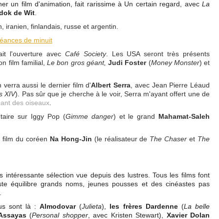
ner un film d'animation, fait rarissime à Un certain regard, avec
La
dok de Wit
.
, iranien, finlandais, russe et argentin.
Séances de minuit
ait l'ouverture avec
Café Society
. Les USA seront très présents
n film familial,
Le bon gros géant,
Judi Foster
(
Money Monster
) et
verra aussi le dernier film d'
Albert Serra
, avec Jean Pierre Léaud
s XIV
). Pas sûr que je cherche à le voir, Serra m'ayant offert une de
ant des oiseaux
.
aire sur Iggy Pop (
Gimme danger
) et le grand
Mahamat-Saleh
u film du coréen
Na Hong-Jin
(le réalisateur de
The Chaser
et
The
s intéressante sélection vue depuis des lustres. Tous les films font
iste équilibre grands noms, jeunes pousses et des cinéastes pas
.
nus sont là :
Almodovar
(
Julieta
),
les frères Dardenne
(
La belle
 Assayas
(
Personal shopper
, avec Kristen Stewart),
Xavier Dolan