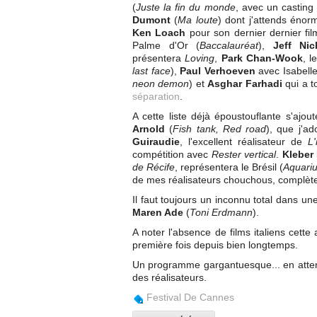
(
Juste la fin du monde
, avec un casting
Dumont
(
Ma loute
) dont j'attends éno
Ken Loach
pour son dernier dernier fil
Palme d'Or (
Baccalauréat
),
Jeff Nic
présentera
Loving
,
Park Chan-Wook
, l
last face
),
Paul Verhoeven
avec Isabelle
neon demon
) et
Asghar Farhadi
qui a 
séparation
.
A cette liste déjà époustouflante s'ajo
Arnold
(
Fish tank, Red road
), que j'a
Guiraudie
, l'excellent réalisateur de
L
compétition avec
Rester vertical
.
Kleber
de Récife
, représentera le Brésil (
Aquari
de mes réalisateurs chouchous, complète
Il faut toujours un inconnu total dans un
Maren Ade
(
Toni Erdmann
).
A noter l'absence de films italiens cette
première fois depuis bien longtemps.
Un programme gargantuesque... en atten
des réalisateurs.
Festival De Cannes