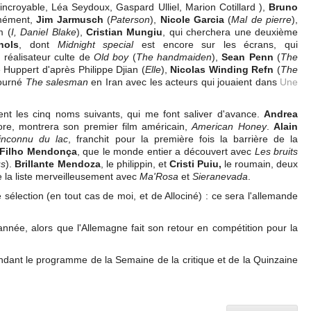
 incroyable, Léa Seydoux, Gaspard Ulliel, Marion Cotillard ),
Bruno
rmément,
Jim Jarmusch
(
Paterson
),
Nicole Garcia
(
Mal de pierre
),
m (
I, Daniel Blake
),
Cristian Mungiu
, qui cherchera une deuxième
hols
, dont
Midnight special
est encore sur les écrans, qui
e réalisateur culte de
Old boy
(
The handmaiden
),
Sean Penn
(
The
 Huppert d'après Philippe Djian (
Elle
),
Nicolas Winding Refn
(
The
tourné
The salesman
en Iran avec les acteurs qui jouaient dans
Une
utent les cinq noms suivants, qui me font saliver d'avance.
Andrea
dore, montrera son premier film américain,
American Honey
.
Alain
'inconnu du lac
, franchit pour la première fois la barrière de la
 Filho Mendonça
, que le monde entier a découvert avec
Les bruits
us
).
Brillante Mendoza
, le philippin, et
Cristi Puiu,
le roumain, deux
 la liste merveilleusement avec
Ma'Rosa
et
Sieranevada
.
e sélection (en tout cas de moi, et de Allociné) : ce sera l'allemande
 année, alors que l'Allemagne fait son retour en compétition pour la
dant le programme de la Semaine de la critique et de la Quinzaine