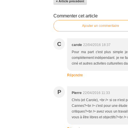
« Article précédent
Commenter cet article
Ajouter un commentaire
C
carole
22/04/2016 18:37
Pour ma part c'est plus simple j
complètement indépendant. je ne fais
ciné et autres activites culturelles
Répondre
P
Pierre
22/04/2016 11:33
Chris (et Carole), <br /> si ce n'est
Cannes?<br /> c'est pour une étude 
critiques?<br /> avez vous un travail
vous à être libres et objectifs?<br />