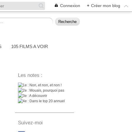
Connexion
+
Créer mon blog
S
105 FILMS A VOIR
Les notes :
: Non, et non, et non !
: Mouais, pourquoi pas
: A découvrir
: Dans le top 20 annuel
Suivez-moi