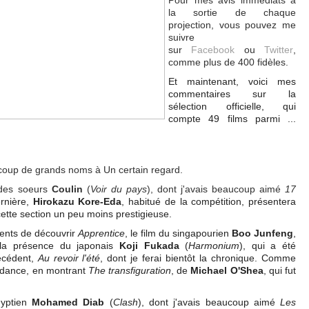
Pour mes avis immédiats à
la sortie de chaque
projection, vous pouvez me
suivre
sur
Facebook
ou
Twitter
,
comme plus de 400 fidèles.
Et maintenant, voici mes
commentaires sur la
sélection officielle, qui
compte 49 films parmi ...
ucoup de grands noms à Un certain regard.
 des soeurs
Coulin
(
Voir du pays
), dont j'avais beaucoup aimé
17
ernière,
Hirokazu Kore-Eda
, habitué de la compétition, présentera
cette section un peu moins prestigieuse.
ents de découvrir
Apprentice
, le film du singapourien
Boo Junfeng
,
 la présence du japonais
Koji Fukada
(
Harmonium
), qui a été
écédent,
Au revoir l'été
, dont je ferai bientôt la chronique. Comme
undance, en montrant
The transfiguration
, de
Michael O'Shea
, qui fut
gyptien
Mohamed Diab
(
Clash
), dont j'avais beaucoup aimé
Les